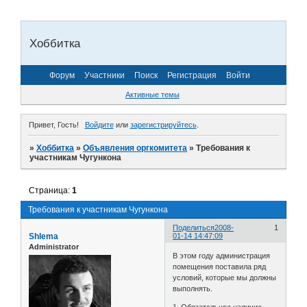
Хоббитка
Форум
Участники
Поиск
Регистрация
Войти
Активные темы
Привет, Гость!
Войдите
или
зарегистрируйтесь
.
»
Хоббитка
»
Объявления оргкомитета
»
Требования к
участникам Чугункона
Страница:
1
Требования к участникам Чугункона
Поделиться
2008-
1
Shlema
01-14 14:47:09
Administrator
В этом году администрация
помещения поставила ряд
условий, которые мы должны
выполнять.