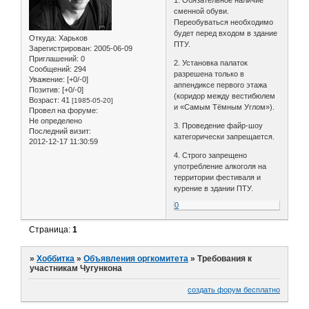
1. Обязательное наличие
сменной обуви.
Переобуваться необходимо
будет перед входом в здание
Откуда:
Харьков
ПТУ.
Зарегистрирован
: 2005-06-09
Приглашений:
0
2. Установка палаток
Сообщений:
294
разрешена только в
Уважение:
[+0/-0]
аппендиксе первого этажа
Позитив:
[+0/-0]
(коридор между вестибюлем
Возраст:
41
[1985-05-20]
и «Самым Тёмным Углом»).
Провел на форуме:
Не определено
3. Проведение файр-шоу
Последний визит:
категорически запрещается.
2012-12-17 11:30:59
4. Строго запрещено
употребление алкоголя на
территории фестиваля и
курение в здании ПТУ.
0
Страница:
1
»
Хоббитка
»
Объявления оргкомитета
»
Требования к
участникам Чугункона
создать форум бесплатно