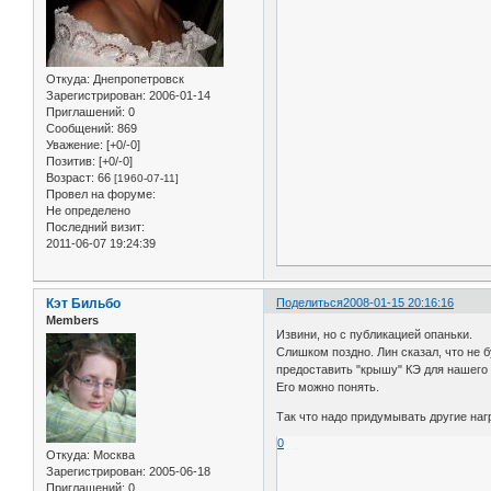
Откуда:
Днепропетровск
Зарегистрирован
: 2006-01-14
Приглашений:
0
Сообщений:
869
Уважение:
[+0/-0]
Позитив:
[+0/-0]
Возраст:
66
[1960-07-11]
Провел на форуме:
Не определено
Последний визит:
2011-06-07 19:24:39
Кэт Бильбо
Поделиться
2008-01-15 20:16:16
Members
Извини, но с публикацией опаньки.
Слишком поздно. Лин сказал, что не б
предоставить "крышу" КЭ для нашего
Его можно понять.
Так что надо придумывать другие наг
0
Откуда:
Москва
Зарегистрирован
: 2005-06-18
Приглашений:
0