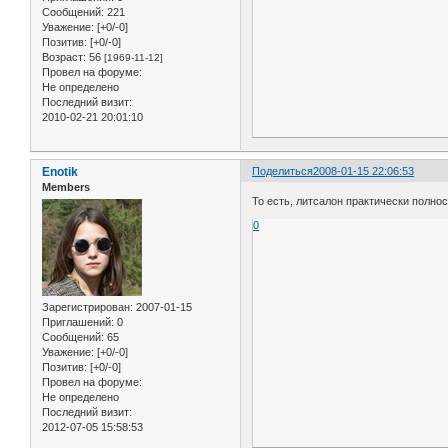
Сообщений:
221
Уважение:
[+0/-0]
Позитив:
[+0/-0]
Возраст:
56
[1969-11-12]
Провел на форуме:
Не определено
Последний визит:
2010-02-21 20:01:10
Enotik
Поделиться
2008-01-15 22:06:53
Members
То есть, литсалон практически полно
0
Зарегистрирован
: 2007-01-15
Приглашений:
0
Сообщений:
65
Уважение:
[+0/-0]
Позитив:
[+0/-0]
Провел на форуме:
Не определено
Последний визит:
2012-07-05 15:58:53