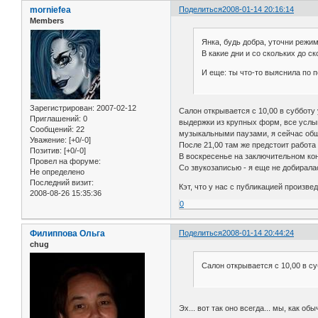
morniefea
Поделиться
2008-01-14 20:16:14
Members
Янка, будь добра, уточни режи
В какие дни и со скольких до ск
И еще: ты что-то выяснила по 
Зарегистрирован
: 2007-02-12
Салон открывается с 10,00 в субботу 
Приглашений:
0
выдержки из крупных форм, все услы
Сообщений:
22
музыкальными паузами, я сейчас обща
Уважение:
[+0/-0]
После 21,00 там же предстоит работа
Позитив:
[+0/-0]
В воскресенье на заключительном ко
Провел на форуме:
Со звукозаписью - я еще не добирала
Не определено
Последний визит:
Кэт, что у нас с публикацией произв
2008-08-26 15:35:36
0
Филиппова Ольга
Поделиться
2008-01-14 20:44:24
chug
Салон открывается с 10,00 в су
Эх... вот так оно всегда... мы, как об