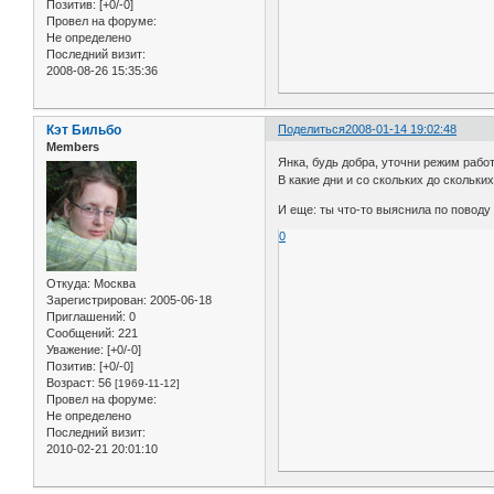
Позитив:
[+0/-0]
Провел на форуме:
Не определено
Последний визит:
2008-08-26 15:35:36
Кэт Бильбо
Поделиться
2008-01-14 19:02:48
Members
Янка, будь добра, уточни режим рабо
В какие дни и со скольких до скольких
И еще: ты что-то выяснила по поводу
0
Откуда:
Москва
Зарегистрирован
: 2005-06-18
Приглашений:
0
Сообщений:
221
Уважение:
[+0/-0]
Позитив:
[+0/-0]
Возраст:
56
[1969-11-12]
Провел на форуме:
Не определено
Последний визит:
2010-02-21 20:01:10