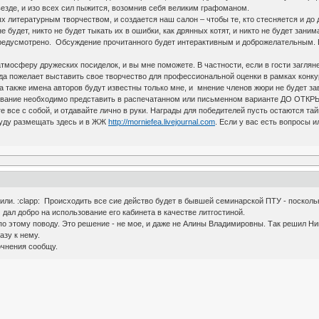
 везде, и изо всех сил пыжится, возомнив себя великим графоманом.
ых литературным творчеством, и создается наш салон – чтобы те, кто стесняется и до
е будет, никто не будет тыкать их в ошибки, как дрянных котят, и никто не будет зани
предусмотрено. Обсуждение прочитанного будет интерактивным и доброжелательным. В
тмосферу дружеских посиделок, и вы мне поможете. В частности, если в гости заглянет
рода пожелает выставить свое творчество для профессиональной оценки в рамках кон
а также имена авторов будут известны только мне, и мнение членов жюри не будет з
рование необходимо представить в распечатанном или письменном варианте ДО ОТКР
те все с собой, и отдавайте лично в руки. Награды для победителей пусть остаются тай
буду размещать здесь и в ЖЖ
http://morniefea.livejournal.com
. Если у вас есть вопросы 
ли. :clapp: Происходить все сие действо будет в бывшей семинарской ПТУ - поскольк
дал добро на использование его кабинета в качестве литгостиной.
о этому поводу. Это решение - не мое, и даже не Алины Владимировны. Так решил Ник
зу к нему.
очнения сообщу.