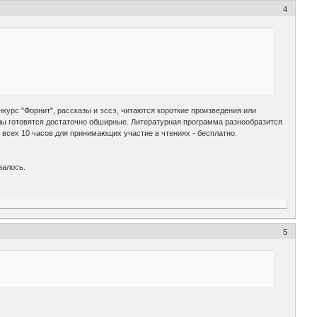
4
нкурс "Форнит", рассказы и эссэ, читаются короткие произведения или
лы готовятся достаточно обширные. Литературная программа разнообразится
 всех 10 часов для принимающих участие в чтениях - бесплатно.
залось.
5