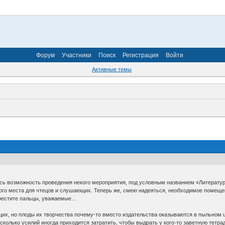
Форум
Участники
Поиск
Регистрация
Войти
Активные темы
ась возможность проведения некого мероприятия, под условным названием «Литератур
ого места для чтецов и слушающих. Теперь же, смею надеяться, необходимое помещен
крестите пальцы, уважаемые…
их, но плоды их творчества почему-то вместо издательства оказываются в пыльном ш
сколько усилий иногда приходится затратить, чтобы выдрать у кого-то заветную тетра