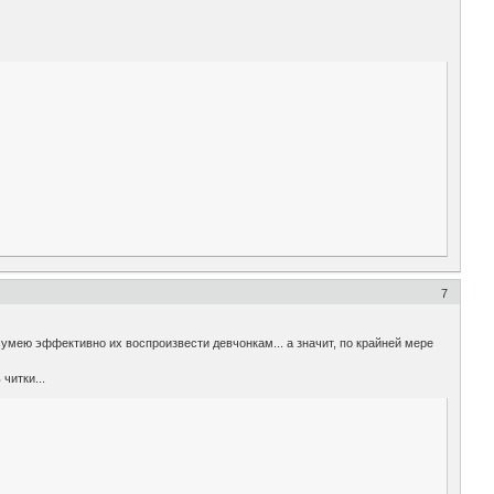
7
 сумею эффективно их воспроизвести девчонкам... а значит, по крайней мере
читки...