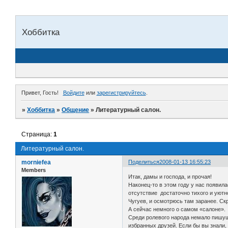
Хоббитка
Привет, Гость!
Войдите
или
зарегистрируйтесь
.
»
Хоббитка
»
Общение
»
Литературный салон.
Страница:
1
Литературный салон.
morniefea
Поделиться
2008-01-13 16:55:23
Members
Итак, дамы и господа, и прочая!
Наконец-то в этом году у нас появил
отсутствие достаточно тихого и уютн
Чугуев, и осмотрюсь там заранее. С
А сейчас немного о самом «салоне».
Среди ролевого народа немало пишущ
избранных друзей. Если бы вы знали, 