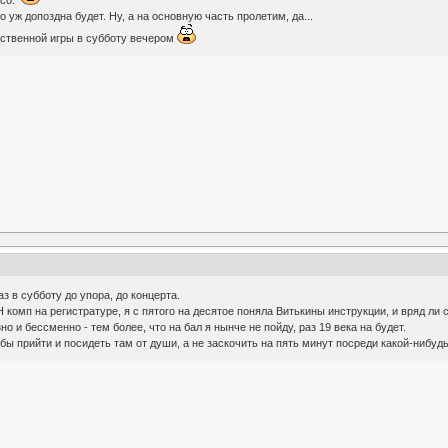
о уж допоздна будет. Ну, а на основную часть пролетим, да...
бственной игры в субботу вечером
з в субботу до упора, до концерта.
 комп на регистратуре, я с пятого на десятое поняла Витькины инструкции, и вряд ли
о и бессменно - тем более, что на бал я нынче не пойду, раз 19 века на будет.
обы прийти и посидеть там от души, а не заскочить на пять минут посреди какой-нибудь 