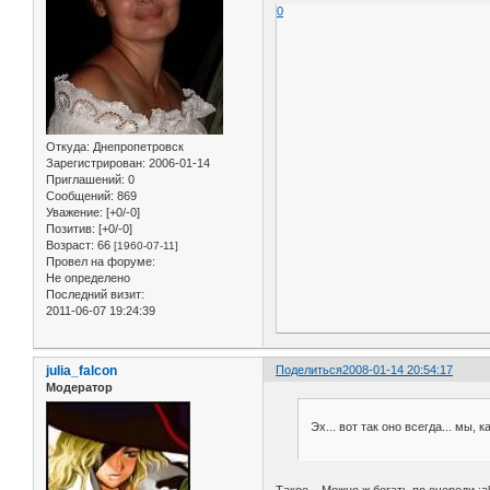
0
Откуда:
Днепропетровск
Зарегистрирован
: 2006-01-14
Приглашений:
0
Сообщений:
869
Уважение:
[+0/-0]
Позитив:
[+0/-0]
Возраст:
66
[1960-07-11]
Провел на форуме:
Не определено
Последний визит:
2011-06-07 19:24:39
julia_falcon
Поделиться
2008-01-14 20:54:17
Модератор
Эх... вот так оно всегда... мы, 
Такое... Можно ж бегать по очереди :a