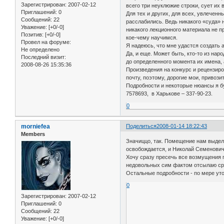
Зарегистрирован
: 2007-02-12
всего три неуклюжие строки, сует их
Приглашений:
0
Для тех и других, для всех, увлеченн
Сообщений:
22
расслабились. Ведь никакого «суда» н
Уважение:
[+0/-0]
никакого лекционного материала не 
Позитив:
[+0/-0]
кое-чему научимся.
Провел на форуме:
Я надеюсь, что мне удастся создать а
Не определено
Да, и еще. Может быть, кто-то из на
Последний визит:
до определенного момента их имена, 
2008-08-26 15:35:36
Произведения на конкурс и рецензи
почту, поэтому, дорогие мои, привози
Подробности и некоторые нюансы я 
7578693, в Харькове – 337-90-23.
0
morniefea
Поделиться
2008-01-14 18:22:43
Members
Значиццо, так. Помещение нам выдели
освобождается, и Николай Семенович 
Хочу сразу пресечь все возмущения п
недовольных сим фактом отсылаю сра
Остальные подробности - по мере ут
0
Зарегистрирован
: 2007-02-12
Приглашений:
0
Сообщений:
22
Уважение:
[+0/-0]