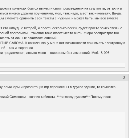
 дрожи в коленках боится вынести свои произведения на суд толпы, оттаяли и
маться многомудрыми поучениями, мол, «так надо, а вот так – нельзя». Да-да,
ы сможете сравнить свои тексты с чужими, и может быть, мы все вместе
 кто-нибудь с гитарой, и споет несколько песен, будет просто замечательно.
курсной программы – таковая тоже имеет место быть. Жюри беспристрастно –
ависеть от личных взаимоотношений.
ЫТИЯ САЛОНА. К сожалению, у меня нет возможности принимать электронную
ной – так интереснее.
или предложения, ловите меня – телефоны без изменений. Моб. 8-096-
2
у семинары и презентации игр перенесены в другое здание, то комнатка
олай Семенович, хозяин кабинета. ***развожу руками*** Потому всех