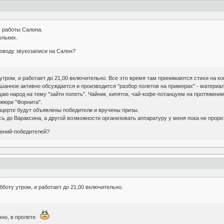
м работы Салона.
ольких.
поводу звукозаписи на Салон?
утром, и работает до 21,00 включительно. Все это время там принимаются стихи на ко
шанное активно обсуждается и производится "разбор полетов на примерах" - материа
ю народ на тему "зайти попеть". Чайник, кипяток, чай-кофе-потанцуем на протяжении
 жюри "Форнита".
нцерте будут объявлены победители и вручены призы.
сь до Вараксина, а другой возможности организовать аппаратуру у меня пока не проре
едений-победителей?
бботу утром, и работает до 21,00 включительно.
ычно, в пролете.