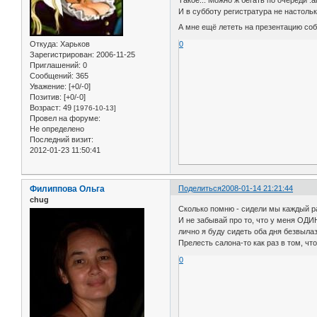
И в субботу регистратура не настольк
А мне ещё лететь на презентацию со
0
Откуда:
Харьков
Зарегистрирован
: 2006-11-25
Приглашений:
0
Сообщений:
365
Уважение:
[+0/-0]
Позитив:
[+0/-0]
Возраст:
49
[1976-10-13]
Провел на форуме:
Не определено
Последний визит:
2012-01-23 11:50:41
Филиппова Ольга
Поделиться
2008-01-14 21:21:44
chug
Сколько помню - сидели мы каждый ра
И не забывай про то, что у меня ОДИН
лично я буду сидеть оба дня безвылазн
Прелесть салона-то как раз в том, чт
0