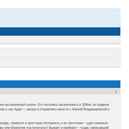
1
но-музыкальный салон». Его пытались организовать в 2006м, но подвело
ие у нас будет – завтра я отправлюсь вместе с Алиной Владимировной в
кафу, теряются в просторах Интернета, и их прочтение – удел немногих
дку или блокнотик «на почитать»! Бывает и наоборот – чудак, написавший