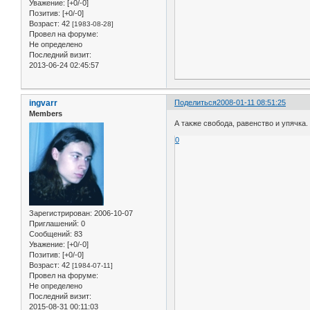
Уважение:
[+0/-0]
Позитив:
[+0/-0]
Возраст:
42
[1983-08-28]
Провел на форуме:
Не определено
Последний визит:
2013-06-24 02:45:57
ingvarr
Поделиться
2008-01-11 08:51:25
Members
А также свобода, равенство и упячка.
0
Зарегистрирован
: 2006-10-07
Приглашений:
0
Сообщений:
83
Уважение:
[+0/-0]
Позитив:
[+0/-0]
Возраст:
42
[1984-07-11]
Провел на форуме:
Не определено
Последний визит:
2015-08-31 00:11:03