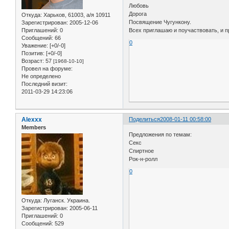
Любовь
Дорога
Откуда:
Харьков, 61003, а/я 10911
Посвящение Чугункону.
Зарегистрирован
: 2005-12-06
Приглашений:
0
Всех приглашаю и поучаствовать, и про
Сообщений:
66
0
Уважение:
[+0/-0]
Позитив:
[+0/-0]
Возраст:
57
[1968-10-10]
Провел на форуме:
Не определено
Последний визит:
2011-03-29 14:23:06
Alexxx
Поделиться
2008-01-11 00:58:00
Members
Предложения по темам:
Секс
Спиртное
Рок-н-ролл
0
Откуда:
Луганск. Украина.
Зарегистрирован
: 2005-06-11
Приглашений:
0
Сообщений:
529