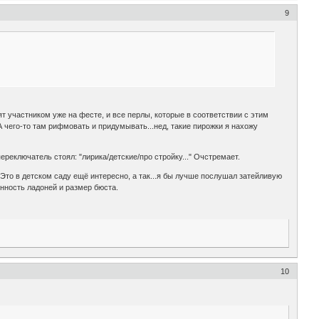
9
ят участником уже на фесте, и все перлы, которые в соответствии с этим
 чего-то там рифмовать и придумывать...нед, такие пирожки я нахожу
ереключатель стоял: "лирика/детские/про стройку..." Очстремает.
то в детском саду ещё интересно, а так...я бы лучше послушал затейливую
енность ладоней и размер бюста.
10