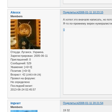
Alexxx
Поделиться
2008-01-11 10:23:15
Members
А хотел это вначале написать, но по
Я-то по-прежнему верен нумералисти
0
Откуда:
Луганск. Украина.
Зарегистрирован
: 2005-06-11
Приглашений:
0
Сообщений:
529
Уважение:
[+0/-0]
Позитив:
[+0/-0]
Возраст:
42
[1983-08-28]
Провел на форуме:
Не определено
Последний визит:
2013-06-24 02:45:57
ingvarr
Поделиться
2008-01-11 20:21:54
Members
19 32