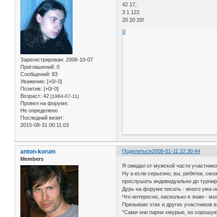
42 17,
3 1 122
20 20 20!
0
Зарегистрирован
: 2006-10-07
Приглашений:
0
Сообщений:
83
Уважение:
[+0/-0]
Позитив:
[+0/-0]
Возраст:
42
[1984-07-11]
Провел на форуме:
Не определено
Последний визит:
2015-08-31 00:11:03
anton-korum
Поделиться
2008-01-11 22:30:44
Members
Я ожидал от мужской части участнико
Ну а если серьезно, вы, ребятки, смо
прослушать индивидуально до турнир
Дурь на форуме писать - много ума не
Что интересно, насколько я знаю - м
Призываю этих и других участников в
"Сами они парни хмурые, но хорошую