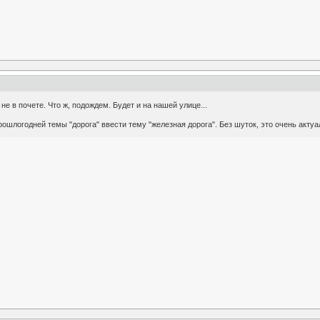
е в почете. Что ж, подождем. Будет и на нашей улице...
рошлогодней темы "дорога" ввести тему "железная дорога". Без шуток, это очень акту