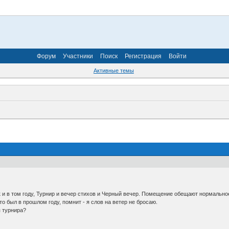
Форум
Участники
Поиск
Регистрация
Войти
Активные темы
к и в том году, Турнир и вечер стихов и Черный вечер. Помещение обещают нормальное
о был в прошлом году, помнит - я слов на ветер не бросаю.
я турнира?