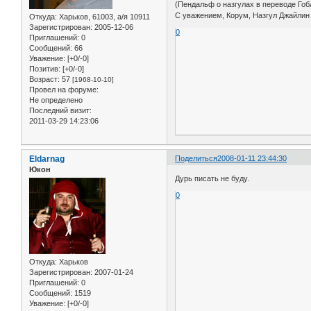
(Пендальф о назгулах в переводе Гоб
С уважением, Корум, Назгул Джайлин
Откуда:
Харьков, 61003, а/я 10911
Зарегистрирован
: 2005-12-06
0
Приглашений:
0
Сообщений:
66
Уважение:
[+0/-0]
Позитив:
[+0/-0]
Возраст:
57
[1968-10-10]
Провел на форуме:
Не определено
Последний визит:
2011-03-29 14:23:06
Eldarnag
Поделиться
2008-01-11 23:44:30
Юкон
Дурь писать не буду.
0
Откуда:
Харьков
Зарегистрирован
: 2007-01-24
Приглашений:
0
Сообщений:
1519
Уважение:
[+0/-0]