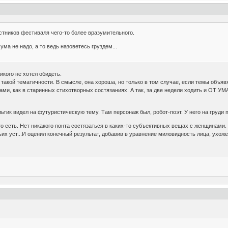
стников фестиваля чего-то более вразумительного.
ума не надо, а то ведь назоветесь груздем...
икого не хотел обидеть.
 такой тематичности. В смысле, она хороша, но только в том случае, если темы объяв
ми, как в старинных стихотворных состязаниях. А так, за две недели ходить и ОТ УМА
ьтик видел на футуристическую тему. Там персонаж был, робот-поэт. У него на груди п
сть. Нет никакого понта состязаться в каких-то субъективных вещах с женщинами. Э
их уст...И оценил конечный результат, добавив в уравнение миловидность лица, ухож