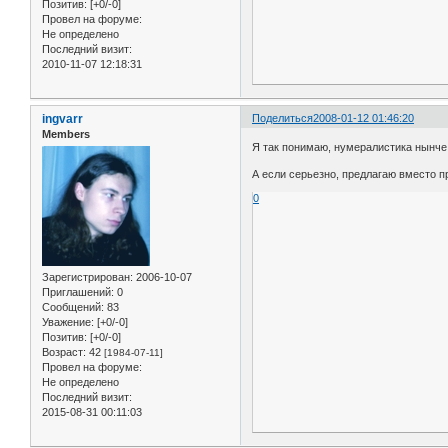
Позитив:
[+0/-0]
Провел на форуме:
Не определено
Последний визит:
2010-11-07 12:18:31
ingvarr
Поделиться
2008-01-12 01:46:20
Members
Я так понимаю, нумералистика нынче н
А если серьезно, предлагаю вместо п
0
Зарегистрирован
: 2006-10-07
Приглашений:
0
Сообщений:
83
Уважение:
[+0/-0]
Позитив:
[+0/-0]
Возраст:
42
[1984-07-11]
Провел на форуме:
Не определено
Последний визит:
2015-08-31 00:11:03