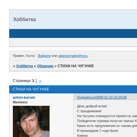
Хоббитка
Привет, Гость!
Войдите
или
зарегистрируйтесь
.
»
Хоббитка
»
Общение
»
СТИХИ НА ЧУГУНКЕ
Страница:
1
2
»
СТИХИ НА ЧУГУНКЕ
anton-korum
Поделиться
2008-01-10 22:29:58
Members
День добрый всем!
С праздниками!
На Чугунке планируется провести, ка
Победители турнира получат призы! Кт
Какие есть предложения по темам дл
В прошедшие 2 года были:
Клинок