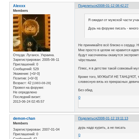
Alexxx
Поделиться
2008-01-12 08:42:27
Members
Я ожидал от мужской части уча
Дурь на форуме писать - много 
Не принимайте всё близко к сердцу. Н
Мне просто в целом не нравится идея
будут насочинены окажутся экспромта
Откуда:
Луганск. Украина.
Зарегистрирован
: 2005-06-11
чёрствыми.
Приглашений:
0
Плюс, я в детстве такой совковый мул
Сообщений:
529
Уважение:
[+0/-0]
Кроме того, МУЖЫГИ НЕ ТАНЦУЮТ, то е
Позитив:
[+0/-0]
словесную вязь из прекрасных девичь
Возраст:
42
[1983-08-28]
Провел на форуме:
Без обид.
Не определено
Последний визит:
0
2013-06-24 02:45:57
demon-chan
Поделиться
2008-01-12 19:11:13
Members
дурь надо курить, а не писать
Зарегистрирован
: 2007-01-04
Приглашений:
0
0
Сообщений:
42