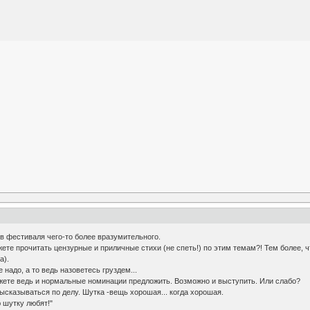
в фестиваля чего-то более вразумительного.
жете прочитать цензурные и приличные стихи (не спеть!) по этим темам?! Тем более, 
а).
 надо, а то ведь назоветесь груздем...
ожете ведь и нормальные номинации предложить. Возможно и выступить. Или слабо?
ысказываться по делу. Шутка -вещь хорошая... когда хорошая.
 шутку любят!"