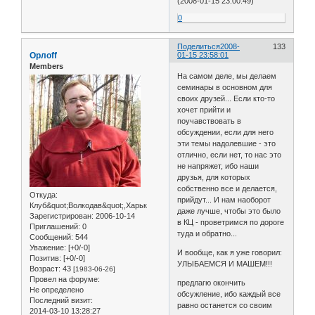
(2008-01-15 23:00:49)
0
Поделиться
2008-
133
Орлоff
01-15 23:58:01
Members
На самом деле, мы делаем
семинары в основном для
своих друзей... Если кто-то
хочет прийти и
поучавствовать в
обсуждении, если для него
эти темы надолевшие - это
отлично, если нет, то нас это
не напряжет, ибо наши
друзья, для которых
собственно все и делается,
Откуда:
прийдут... И нам наоборот
Клуб&quot;Волкодав&quot;,Харьк
даже лучше, чтобы это было
Зарегистрирован
: 2006-10-14
в КЦ - проветримся по дороге
Приглашений:
0
туда и обратно...
Сообщений:
544
Уважение:
[+0/-0]
И вообще, как я уже говорил:
Позитив:
[+0/-0]
УЛЫБАЕМСЯ И МАШЕМ!!!
Возраст:
43
[1983-06-26]
Провел на форуме:
предлагю окончить
Не определено
обсужление, ибо каждый все
Последний визит:
равно останется со своим
2014-03-10 13:28:27