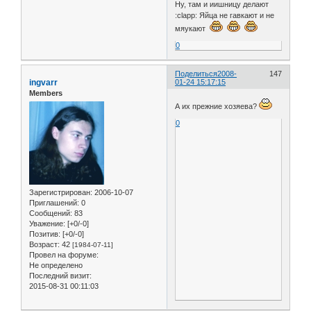
Ну, там и иишницу делают
:clapp: Яйца не гавкают и не
мяукают
0
Поделиться
2008-
147
ingvarr
01-24 15:17:15
Members
А их прежние хозяева?
0
Зарегистрирован
: 2006-10-07
Приглашений:
0
Сообщений:
83
Уважение:
[+0/-0]
Позитив:
[+0/-0]
Возраст:
42
[1984-07-11]
Провел на форуме:
Не определено
Последний визит:
2015-08-31 00:11:03