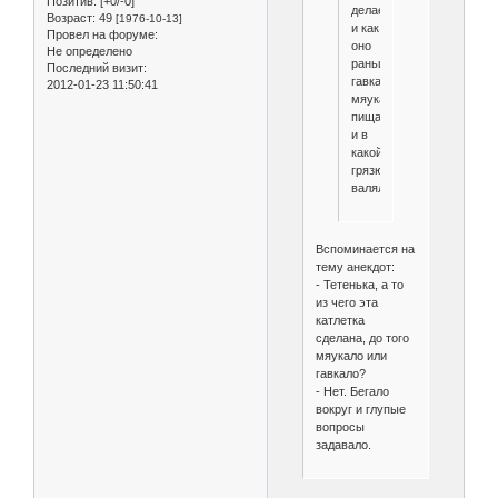
Позитив:
[+0/-0]
делается
Возраст:
49
[1976-10-13]
и как
Провел на форуме:
оно
Не определено
раньше
Последний визит:
гавкало/
2012-01-23 11:50:41
мяукало/
пищало
и в
какой
грязюке
валялось...
Вспоминается на
тему анекдот:
- Тетенька, а то
из чего эта
катлетка
сделана, до того
мяукало или
гавкало?
- Нет. Бегало
вокруг и глупые
вопросы
задавало.