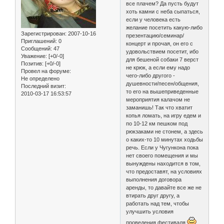
все плачем? Да пусть будут
хоть камни с неба сыпаться,
если у человека есть
желание посетить какую-либо
Зарегистрирован
: 2007-10-16
презентацию/семинар/
Приглашений:
0
концерт и прочая, он его с
Сообщений:
47
удовольствием посетит, ибо
Уважение:
[+0/-0]
для бешеной собаки 7 верст
Позитив:
[+0/-0]
не крюк, а если ему надо
Провел на форуме:
чего-либо другого -
Не определено
душевности/песен/общения,
Последний визит:
то его на вышеприведенные
2010-03-17 16:53:57
мероприятия калачом не
заманишь! Так что хватит
копья ломать, на игру едем и
по 10-12 км пешком под
рюкзаками не стонем, а здесь
о каких-то 10 минутах ходьбы
речь. Если у Чугункона пока
нет своего помещения и мы
вынуждены находится в том,
что предоставят, на условиях
выполнения договора
аренды, то давайте все же не
втирать друг другу, а
работать над тем, чтобы
улучшить условия
проведения фестиваля
,