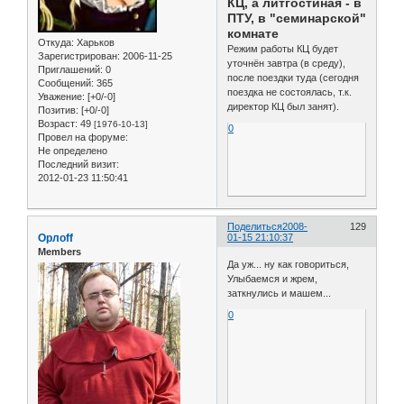
КЦ, а литгостиная - в
ПТУ, в "семинарской"
комнате
Откуда:
Харьков
Режим работы КЦ будет
Зарегистрирован
: 2006-11-25
уточнён завтра (в среду),
Приглашений:
0
после поездки туда (сегодня
Сообщений:
365
поездка не состоялась, т.к.
Уважение:
[+0/-0]
директор КЦ был занят).
Позитив:
[+0/-0]
Возраст:
49
[1976-10-13]
0
Провел на форуме:
Не определено
Последний визит:
2012-01-23 11:50:41
Поделиться
2008-
129
Орлоff
01-15 21:10:37
Members
Да уж... ну как говориться,
Улыбаемся и жрем,
заткнулись и машем...
0