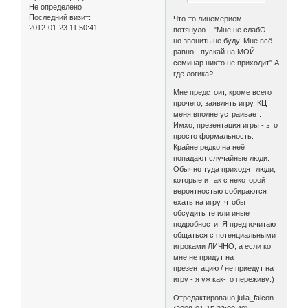
Не определено
Последний визит:
Что-то лицемерием
2012-01-23 11:50:41
потянуло... "Мне не слабО -
но звонить не буду. Мне всё
равно - пускай на МОЙ
семинар никто не приходит" А
где логика?
Мне предстоит, кроме всего
прочего, заявлять игру. КЦ
меня вполне устраивает.
Имхо, презентация игры - это
просто формальность.
Крайне редко на неё
попадают случайные люди.
Обычно туда приходят люди,
которые и так с некоторой
вероятностью собираются
ехать на игру, чтобы
обсудить те или иные
подробности. Я предпочитаю
общаться с потенциальными
игроками ЛИЧНО, а если ко
мне не придут на
презентацию / не приедут на
игру - я уж как-то переживу:)
Отредактировано julia_falcon