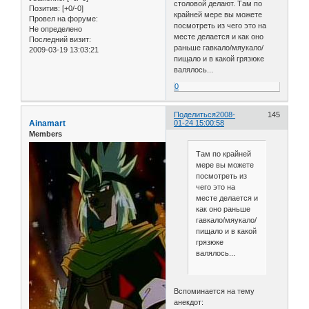
столовой делают. Там по
Позитив:
[+0/-0]
крайней мере вы можете
Провел на форуме:
посмотреть из чего это на
Не определено
месте делается и как оно
Последний визит:
раньше гавкало/мяукало/
2009-03-19 13:03:21
пищало и в какой грязюке
валялось...
0
Поделиться
2008-
145
Ainamart
01-24 15:00:58
Members
Там по крайней
мере вы можете
посмотреть из
чего это на
месте делается и
как оно раньше
гавкало/мяукало/
пищало и в какой
грязюке
валялось...
Вспоминается на тему
анекдот: