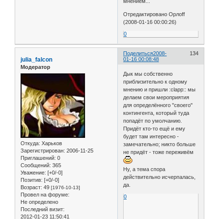
мнением...
Отредактировано Орлоff
(2008-01-16 00:00:26)
0
Поделиться
2008-
134
julia_falcon
01-16 00:08:48
Модератор
Дык мы собственно
приблизительно к одному
мнению и пришли :clapp:: мы
делаем свои мероприятия
для определённого "своего"
контингента, который туда
попадёт по умолчанию.
Придёт кто-то ещё и ему
будет там интересно -
Откуда:
Харьков
замечательно; никто больше
Зарегистрирован
: 2006-11-25
не придёт - тоже переживём
Приглашений:
0
Сообщений:
365
Ну, а тема спора
Уважение:
[+0/-0]
действительно исчерпалась,
Позитив:
[+0/-0]
да.
Возраст:
49
[1976-10-13]
Провел на форуме:
0
Не определено
Последний визит:
2012-01-23 11:50:41