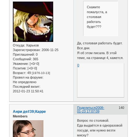
Скажите
пожалуста, а
столовая
работать
будет???
Да, столовая работать будет.
Откуда:
Харьков
Все дни.
Зарегистрирован
: 2006-11-25
Я об этом писала. В этой
Приглашений:
0
теме, на странице 4, кажется.
Сообщений:
365
Уважение:
[+0/-0]
0
Позитив:
[+0/-0]
Возраст:
49
[1976-10-13]
Провел на форуме:
Не определено
Последний визит:
2012-01-23 11:50:41
Поделиться
2008-
140
Анри де#39;Карре
01-23 17:07:09
Members
Вопрос по столовой.
Еда выдаётся в одноразовой
посуде, или нужно везти
миску?