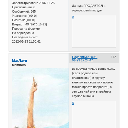
Зарегистрирован
: 2006-11-25
Да, еда ПРОДАЁТСЯ в
Приглашений:
0
одноразовой посуде.
Сообщений:
365
Уважение:
[+0/-0]
0
Позитив:
[+0/-0]
Возраст:
49
[1976-10-13]
Провел на форуме:
Не определено
Последний визит:
2012-01-23 11:50:41
Поделиться
2008-
142
МакЛауд
01-23 17:24:47
Members
из посуды лучше взять ложку
(своя роднее чем
пластиковая) и кружку,
кипяток на сколько я помню
можно просто попросить, а
это уже чай или в крайнем
случае мивина.
0