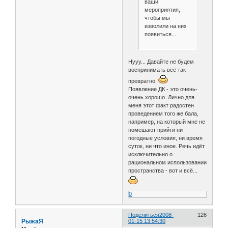
ваши
мероприятия,
чтобы мы
изволили на них
появиться...
Нууу... Давайте не будем
воспринимать всё так
превратно.
Появление ДК - это очень-
очень хорошо. Лично для
меня этот факт радостен
проведением того же бала,
например, на который мне не
помешают прийти ни
погодные условия, ни время
суток, ни что иное. Речь идёт
исключительно о
рациональном использовании
пространства - вот и всё...
0
Поделиться
2008-
126
РыжаЯ
01-15 13:54:30