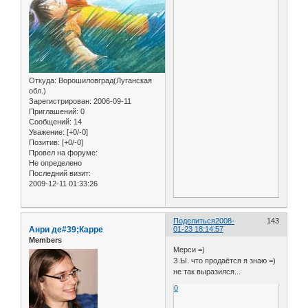
Откуда:
Ворошиловград(Луганская
обл.)
Зарегистрирован
: 2006-09-11
Приглашений:
0
Сообщений:
14
Уважение:
[+0/-0]
Позитив:
[+0/-0]
Провел на форуме:
Не определено
Последний визит:
2009-12-11 01:33:26
Поделиться
2008-
143
Анри де#39;Карре
01-23 18:14:57
Members
Мерси =)
З.Ы. что продаётся я знаю =)
не так выразился...
0