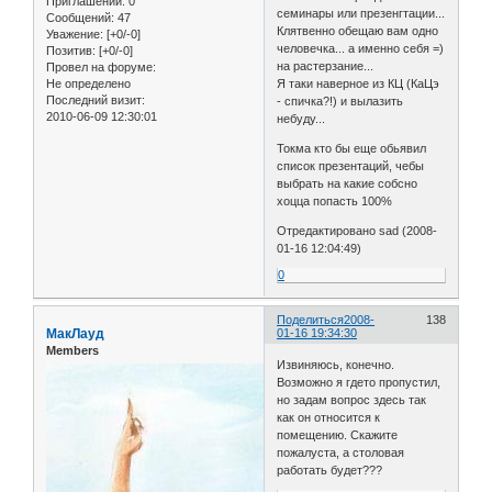
Приглашений:
0
семинары или презенгтации...
Сообщений:
47
Клятвенно обещаю вам одно
Уважение:
[+0/-0]
человечка... а именно себя =)
Позитив:
[+0/-0]
на растерзание...
Провел на форуме:
Не определено
Я таки наверное из КЦ (КаЦэ
Последний визит:
- спичка?!) и вылазить
2010-06-09 12:30:01
небуду...
Токма кто бы еще обьявил
список презентаций, чебы
выбрать на какие собсно
хоцца попасть 100%
Отредактировано sad (2008-
01-16 12:04:49)
0
Поделиться
2008-
138
МакЛауд
01-16 19:34:30
Members
Извиняюсь, конечно.
Возможно я гдето пропустил,
но задам вопрос здесь так
как он относится к
помещению. Скажите
пожалуста, а столовая
работать будет???