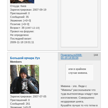
Откуда:
Киев
Зарегистрирован
: 2007-09-19
Приглашений:
0
Сообщений:
35
Уважение:
[+0/-0]
Позитив:
[+0/-0]
Возраст:
38
[1987-12-10]
Провел на форуме:
Не определено
Последний визит:
2009-11-18 19:01:11
Поделиться
2008-
144
Большой орчара Уух
01-24 14:55:04
Members
или в крайнем
случае мивина.
Мивина - зло. Люди с
"Мивины" рассказывали что
туда вьетконговцы кладут при
Зарегистрирован
: 2007-07-05
изготовлении. Совершенно
Приглашений:
0
нездоровая шняга.
Сообщений:
261
Кушайте лучше то что тетки в
Уважение:
[+0/-0]