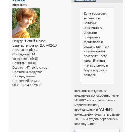
РыжаЯ
Members
Если серьезно,
то было бы
неплохо
оргкомитету
огласить
программу
Откуда:
Новый Оскол
фестиваля и
Зарегистрирован
: 2007-02-10
указать где что и
Приглашений:
0
в какое время
Сообщений:
14
проходит. Тогда
Уважение:
[+0/-0]
каждый решит,
Позитив:
[+0/-0]
что ему ценно и
Возраст:
47
[1979-03-02]
куда он должен
Провел на форуме:
попасть.
Не определено
Последний визит:
2008-02-24 12:26:05
полностью и целиком
поддерживаю. особенно, если
МЕЖДУ всеми указанными
мероприятиями,
проходящими в РАЗНЫХ
помещениях будут эти самые
10-15 минут для перебежки и
переобувания
0