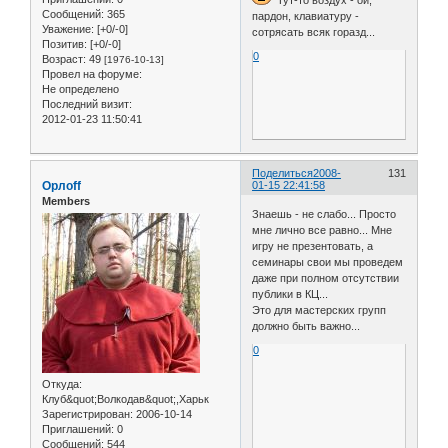
Сообщений:
365
пардон, клавиатуру -
Уважение:
[+0/-0]
сотрясать всяк горазд...
Позитив:
[+0/-0]
0
Возраст:
49
[1976-10-13]
Провел на форуме:
Не определено
Последний визит:
2012-01-23 11:50:41
Поделиться
2008-
131
Орлоff
01-15 22:41:58
Members
Знаешь - не слабо... Просто
мне лично все равно... Мне
игру не презентовать, а
семинары свои мы проведем
даже при полном отсутствии
публики в КЦ...
Это для мастерских групп
должно быть важно...
0
Откуда:
Клуб&quot;Волкодав&quot;,Харьк
Зарегистрирован
: 2006-10-14
Приглашений:
0
Сообщений:
544