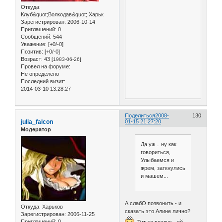
Откуда:
Клуб&quot;Волкодав&quot;,Харьк
Зарегистрирован
: 2006-10-14
Приглашений:
0
Сообщений:
544
Уважение:
[+0/-0]
Позитив:
[+0/-0]
Возраст:
43
[1983-06-26]
Провел на форуме:
Не определено
Последний визит:
2014-03-10 13:28:27
Поделиться
2008-
130
julia_falcon
01-15 21:27:20
Модератор
Да уж... ну как
говориться,
Улыбаемся и
жрем, заткнулись
и машем...
А слабО позвонить - и
Откуда:
Харьков
сказать это Алине лично?
Зарегистрирован
: 2006-11-25
Приглашений:
0
Тут-то воздух - ой,