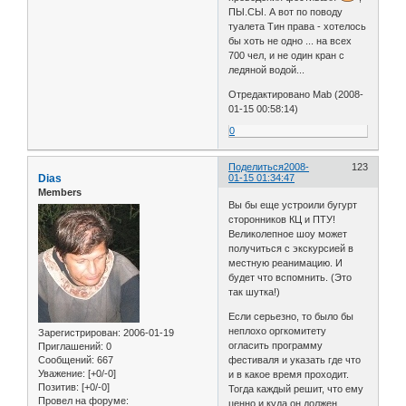
ПЫ.СЫ. А вот по поводу
туалета Тин права - хотелось
бы хоть не одно ... на всех
700 чел, и не один кран с
ледяной водой...
Отредактировано Mab (2008-
01-15 00:58:14)
0
Поделиться
2008-
123
Dias
01-15 01:34:47
Members
Вы бы еще устроили бугурт
сторонников КЦ и ПТУ!
Великолепное шоу может
получиться с экскурсией в
местную реанимацию. И
будет что вспомнить. (Это
так шутка!)
Если серьезно, то было бы
неплохо оргкомитету
Зарегистрирован
: 2006-01-19
огласить программу
Приглашений:
0
Сообщений:
667
фестиваля и указать где что
Уважение:
[+0/-0]
и в какое время проходит.
Позитив:
[+0/-0]
Тогда каждый решит, что ему
Провел на форуме:
ценно и куда он должен