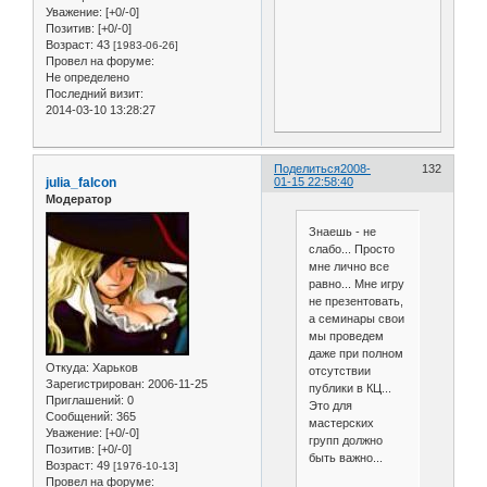
Уважение:
[+0/-0]
Позитив:
[+0/-0]
Возраст:
43
[1983-06-26]
Провел на форуме:
Не определено
Последний визит:
2014-03-10 13:28:27
Поделиться
2008-
132
julia_falcon
01-15 22:58:40
Модератор
Знаешь - не
слабо... Просто
мне лично все
равно... Мне игру
не презентовать,
а семинары свои
мы проведем
даже при полном
Откуда:
Харьков
отсутствии
Зарегистрирован
: 2006-11-25
публики в КЦ...
Приглашений:
0
Это для
Сообщений:
365
мастерских
Уважение:
[+0/-0]
групп должно
Позитив:
[+0/-0]
быть важно...
Возраст:
49
[1976-10-13]
Провел на форуме: