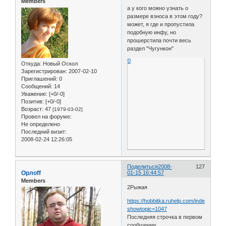
Members
а у кого можно узнать о
размере взноса в этом году?
может, я где и пропустила
подобную инфу, но
прошерстила почти весь
раздел "Чугункон"
0
Откуда:
Новый Оскол
Зарегистрирован
: 2007-02-10
Приглашений:
0
Сообщений:
14
Уважение:
[+0/-0]
Позитив:
[+0/-0]
Возраст:
47
[1979-03-02]
Провел на форуме:
Не определено
Последний визит:
2008-02-24 12:26:05
Поделиться
2008-
127
Орлоff
01-15 16:44:57
Members
2Рыжая
https://hobbitka.ruhelp.com/index.php?
showtopic=1047
Последняя строчка в первом
сообщении...