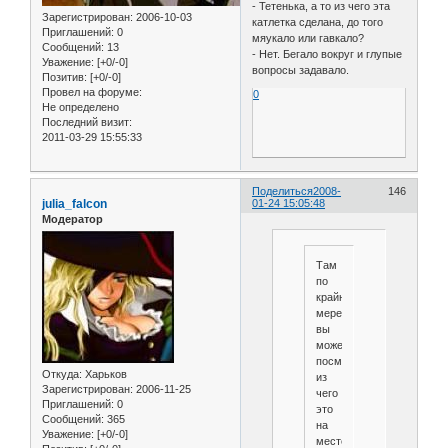
- Тетенька, а то из чего эта
Зарегистрирован
: 2006-10-03
катлетка сделана, до того
Приглашений:
0
мяукало или гавкало?
Сообщений:
13
- Нет. Бегало вокруг и глупые
Уважение:
[+0/-0]
вопросы задавало.
Позитив:
[+0/-0]
Провел на форуме:
0
Не определено
Последний визит:
2011-03-29 15:55:33
Поделиться
2008-
146
julia_falcon
01-24 15:05:48
Модератор
Там
по
крайней
мере
вы
можете
посмотреть
Откуда:
Харьков
из
Зарегистрирован
: 2006-11-25
чего
Приглашений:
0
это
Сообщений:
365
на
Уважение:
[+0/-0]
месте