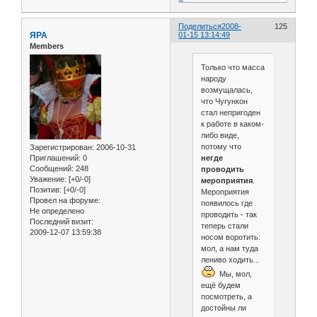
Поделиться
2008-
125
ЯРА
01-15 13:14:49
Members
Только что масса
народу
возмущалась,
что Чугункон
стал непригоден
к работе в каком-
либо виде,
потому что
Зарегистрирован
: 2006-10-31
негде
Приглашений:
0
Сообщений:
248
проводить
Уважение:
[+0/-0]
мероприятия
.
Позитив:
[+0/-0]
Мероприятия
Провел на форуме:
появилось где
Не определено
проводить - так
Последний визит:
теперь стали
2009-12-07 13:59:38
носом воротить:
мол, а нам туда
лениво ходить...
Мы, мол,
ещё будем
посмотреть, а
достойны ли