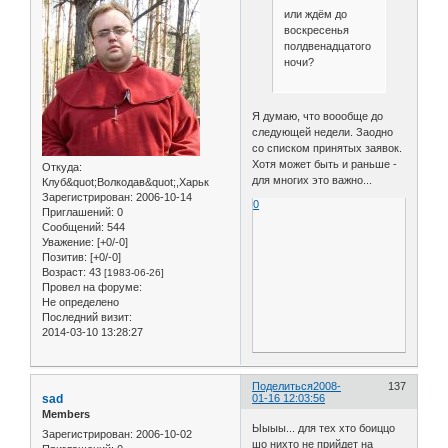
или ждём до
воскресенья
полдвенадцатого
ночи?
Я думаю, что воообще до
следующей недели. Заодно
со списком принятых заявок.
Хотя может быть и раньше -
Откуда:
для многих это важно...
Клуб&quot;Волкодав&quot;,Харьк
Зарегистрирован
: 2006-10-14
0
Приглашений:
0
Сообщений:
544
Уважение:
[+0/-0]
Позитив:
[+0/-0]
Возраст:
43
[1983-06-26]
Провел на форуме:
Не определено
Последний визит:
2014-03-10 13:28:27
Поделиться
2008-
137
sad
01-16 12:03:56
Members
Ыыыы... для тех хто боиццо
Зарегистрирован
: 2006-10-02
шо нихто не прийдет на