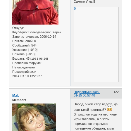
Самого Угла!!!
0
Откуда:
Клуб&quot;Волкодав&quot;,Харьк
Зарегистрирован
: 2006-10-14
Приглашений:
0
Сообщений:
544
Уважение:
[+0/-0]
Позитив:
[+0/-0]
Возраст:
43
[1983-06-26]
Провел на форуме:
Не определено
Последний визит:
2014-03-10 13:28:27
Поделиться
2008-
122
Mab
01-15 00:57:48
Members
Народ, о чем спор ведете, да
еще такой яростный?
В прошлом году на лестнице
игры заявляли, а в этом -
нормальное отдельное
помещение обещают, а мы