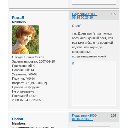
Поделиться
2008-
135
РыжаЯ
01-16 00:28:19
Members
Орлоff
так 11 января (этим числом
обозначен данный пост) как
раз таки и было на прошлой
неделе. или ждём до
воскресенья
полдвенадцатого ночи?
Откуда:
Новый Оскол
Зарегистрирован
: 2007-02-10
0
Приглашений:
0
Сообщений:
14
Уважение:
[+0/-0]
Позитив:
[+0/-0]
Возраст:
47
[1979-03-02]
Провел на форуме:
Не определено
Последний визит:
2008-02-24 12:26:05
Поделиться
2008-
136
Орлоff
01-16 02:43:21
Members