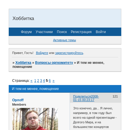
Хоббитка
Форум
Участники
Поиск
Регистрация
Войти
Активные темы
Привет, Гость!
Войдите
или
зарегистрируйтесь
.
»
Хоббитка
»
Вопросы оргкомитету
»
И тем не менее,
помещение
Страница:
«
1
2
3
4
5
6
»
И тем не менее, помещение
Поделиться
2008-
121
Орлоff
01-15 00:23:17
Members
Это конечно, да... Я лично,
например, в том году был
всего на одной презентации -
Долгого Мира, и на
большинстве концертов