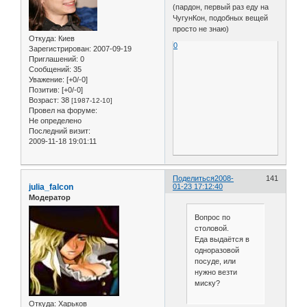
(пардон, первый раз еду на
ЧугунКон, подобных вещей
просто не знаю)
Откуда:
Киев
0
Зарегистрирован
: 2007-09-19
Приглашений:
0
Сообщений:
35
Уважение:
[+0/-0]
Позитив:
[+0/-0]
Возраст:
38
[1987-12-10]
Провел на форуме:
Не определено
Последний визит:
2009-11-18 19:01:11
Поделиться
2008-
141
julia_falcon
01-23 17:12:40
Модератор
Вопрос по
столовой.
Еда выдаётся в
одноразовой
посуде, или
нужно везти
миску?
Откуда:
Харьков