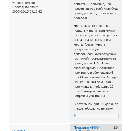
Не определено
попасть. Я понимаю, что
Последний визит:
презентацию своей игры буду
2008-02-15 09:16:42
проводить в КЦ, ну ничего не
поделаешь.
Но, скажем хотелось бы
попасть и на литературную
гостинную, а все это требует
согласования времени и
места. А если учесть
предполагаемую
длительность литературной
гостинной, то желательно ее
проводить в ПТУ. Я знаю
сколько времени занимает
прочтение и обсуждение 5
стр А4 по семинарам Федора
Чешко. Так вот за 3 часа
прослушать и обсудить 20
стр (4 авторов) весьма
напряжно умственно.
В остальном причин для охов
и ахов абсолютно не вижу.
0
Поделиться
2008-
124
01-15 13:01:55