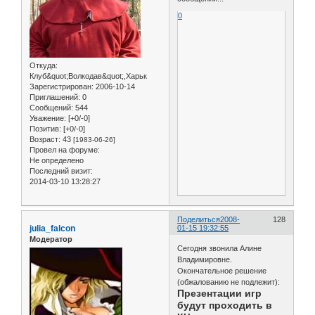
0
Откуда:
Клуб&quot;Волкодав&quot;,Харьк
Зарегистрирован
: 2006-10-14
Приглашений:
0
Сообщений:
544
Уважение:
[+0/-0]
Позитив:
[+0/-0]
Возраст:
43
[1983-06-26]
Провел на форуме:
Не определено
Последний визит:
2014-03-10 13:28:27
Поделиться
2008-
128
julia_falcon
01-15 19:32:55
Модератор
Сегодня звонила Алине
Владимировне.
Окончательное решение
(обжалованию не подлежит):
Презентации игр
будут проходить в