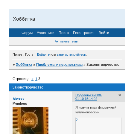
Хоббитка
Форум
Участники
Поиск
Регистрация
Войти
Активные темы
Привет, Гость!
Войдите
или
зарегистрируйтесь
.
»
Хоббитка
»
Проблемы и перспективы
»
Законотворчество
Страница:
«
1
2
Законотворчество
Поделиться
2008-
31
Alexxx
01-10 15:14:02
Members
Я имел в виду фирменный
чугунконовский.
0