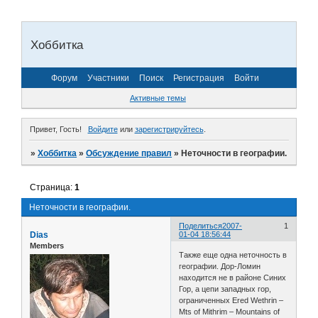
Хоббитка
Форум
Участники
Поиск
Регистрация
Войти
Активные темы
Привет, Гость!
Войдите
или
зарегистрируйтесь
.
»
Хоббитка
»
Обсуждение правил
»
Неточности в географии.
Страница:
1
Неточности в географии.
Поделиться
2007-
1
Dias
01-04 18:56:44
Members
Также еще одна неточность в
географии. Дор-Ломин
находится не в районе Синих
Гор, а цепи западных гор,
ограниченных Ered Wethrin –
Mts of Mithrim – Mountains of