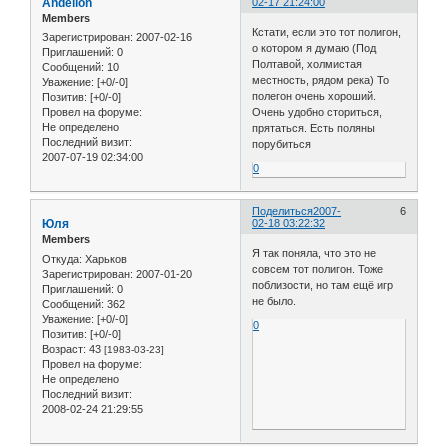
Andelion
02-17 21:24:00
Members
Кстати, если это тот полигон,
Зарегистрирован
: 2007-02-16
о котором я думаю (Под
Приглашений:
0
Полтавой, холмистая
Сообщений:
10
местность, рядом река) То
Уважение:
[+0/-0]
полегон очень хороший.
Позитив:
[+0/-0]
Очень удобно сториться,
Провел на форуме:
Не определено
прятаться. Есть поляны
Последний визит:
порубиться
2007-07-19 02:34:00
0
Поделиться
2007-
6
Юля
02-18 03:22:32
Members
Я так поняла, что это не
Откуда:
Харьков
совсем тот полигон. Тоже
Зарегистрирован
: 2007-01-20
поблизости, но там ещё игр
Приглашений:
0
не было.
Сообщений:
362
Уважение:
[+0/-0]
0
Позитив:
[+0/-0]
Возраст:
43
[1983-03-23]
Провел на форуме:
Не определено
Последний визит:
2008-02-24 21:29:55