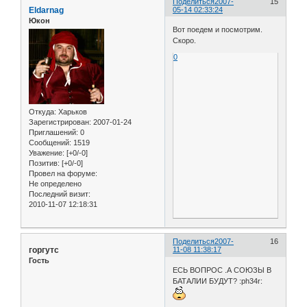
Поделиться
2007-
15
Eldarnag
05-14 02:33:24
Юкон
Вот поедем и посмотрим.
Скоро.
0
Откуда:
Харьков
Зарегистрирован
: 2007-01-24
Приглашений:
0
Сообщений:
1519
Уважение:
[+0/-0]
Позитив:
[+0/-0]
Провел на форуме:
Не определено
Последний визит:
2010-11-07 12:18:31
Поделиться
2007-
16
горгутс
11-08 11:38:17
Гость
ЕСЬ ВОПРОС .А СОЮЗЫ В
БАТАЛИИ БУДУТ? :ph34r: