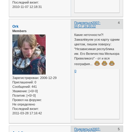
Последний визит:
2010-11-07 12:18:31
Поделиться
2007-
4
Ork
02-17 16:20:22
Members
Какие неточности?!
Замалёвуем усю карту одним
цветом, пишем поверху:
"Независимая республика
им. Его Величества Мелькора
Превеликого" - от и вся
география...
0
Зарегистрирован
: 2006-12-29
Приглашений:
0
Сообщений:
441
Уважение:
[+0/-0]
Позитив:
[+0/-0]
Провел на форуме:
Не определено
Последний визит:
2011-03-28 17:16:42
Поделиться
2007-
5