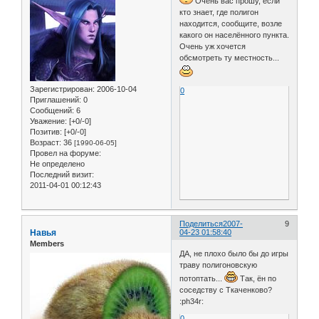
Очень вас прошу, если
кто знает, где полигон
находится, сообщите, возле
какого он населённого пункта.
Очень уж хочется
обсмотреть ту местность...
Зарегистрирован
: 2006-10-04
0
Приглашений:
0
Сообщений:
6
Уважение:
[+0/-0]
Позитив:
[+0/-0]
Возраст:
36
[1990-06-05]
Провел на форуме:
Не определено
Последний визит:
2011-04-01 00:12:43
Поделиться
2007-
9
Навья
04-23 01:58:40
Members
ДА, не плохо было бы до игры
траву полигоновскую
потоптать...
Так, ён по
соседству с Ткаченково?
:ph34r:
0