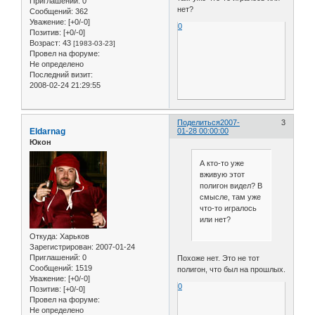
Приглашений:
0
нет?
Сообщений:
362
Уважение:
[+0/-0]
0
Позитив:
[+0/-0]
Возраст:
43
[1983-03-23]
Провел на форуме:
Не определено
Последний визит:
2008-02-24 21:29:55
Поделиться
2007-
3
Eldarnag
01-28 00:00:00
Юкон
А кто-то уже
вживую этот
полигон видел? В
смысле, там уже
что-то игралось
или нет?
Откуда:
Харьков
Зарегистрирован
: 2007-01-24
Приглашений:
0
Похоже нет. Это не тот
Сообщений:
1519
полигон, что был на прошлых.
Уважение:
[+0/-0]
0
Позитив:
[+0/-0]
Провел на форуме:
Не определено