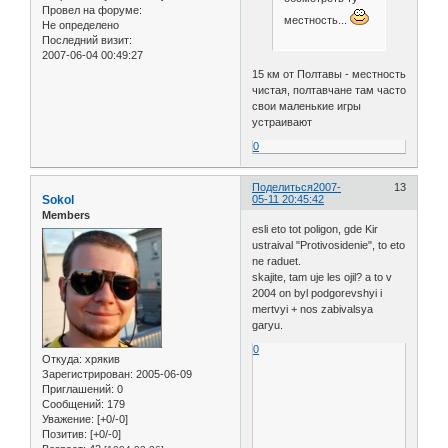
Провел на форуме:
местность...
Не определено
Последний визит:
2007-06-04 00:49:27
15 км от Полтавы - местность
чистая, полтавчане там часто
свои маленькие игры
устраивают
0
Поделиться
2007-
13
Sokol
05-11 20:45:42
Members
esli eto tot poligon, gde Kir
ustraival "Protivosidenie", to eto
ne raduet.
skajite, tam uje les ojil? a to v
2004 on byl podgorevshyi i
mertvyi + nos zabivalsya
garyu.
0
Откуда:
хрякив
Зарегистрирован
: 2005-06-09
Приглашений:
0
Сообщений:
179
Уважение:
[+0/-0]
Позитив:
[+0/-0]