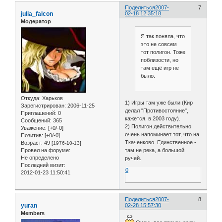
Поделиться
2007-
7
julia_falcon
02-18 12:35:18
Модератор
Я так поняла, что
это не совсем
тот полигон. Тоже
поблизости, но
там ещё игр не
было.
Откуда:
Харьков
1) Игры там уже были (Кир
Зарегистрирован
: 2006-11-25
делал "Противостояние",
Приглашений:
0
кажется, в 2003 году).
Сообщений:
365
2) Полигон действительно
Уважение:
[+0/-0]
очень напоминает тот, что на
Позитив:
[+0/-0]
Ткаченково. Единственное -
Возраст:
49
[1976-10-13]
там не река, а большой
Провел на форуме:
Не определено
ручей.
Последний визит:
0
2012-01-23 11:50:41
Поделиться
2007-
8
yuran
02-28 15:57:30
Members