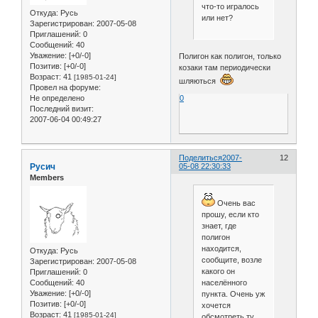
что-то игралось
Откуда:
Русь
или нет?
Зарегистрирован
: 2007-05-08
Приглашений:
0
Сообщений:
40
Уважение:
[+0/-0]
Полигон как полигон, только
Позитив:
[+0/-0]
козаки там периодически
Возраст:
41
[1985-01-24]
шляються
Провел на форуме:
0
Не определено
Последний визит:
2007-06-04 00:49:27
Поделиться
2007-
12
Русич
05-08 22:30:33
Members
Очень вас
прошу, если кто
знает, где
полигон
находится,
Откуда:
Русь
сообщите, возле
Зарегистрирован
: 2007-05-08
какого он
Приглашений:
0
населённого
Сообщений:
40
Уважение:
[+0/-0]
пункта. Очень уж
Позитив:
[+0/-0]
хочется
Возраст:
41
[1985-01-24]
обсмотреть ту