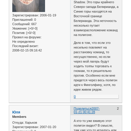
Shadow. Это горы крайнего
Северо-запада Белирианда, а
Синие горы находятся на
Зарегистрирован
: 2006-01-19
Восточной границе
Приглашений:
0
Белерианда. Эта неточность
Сообщений:
667
несколько путает
Уважение:
[+0/-0]
взаиморасположение команд
Позитив:
[+0/-0]
на полигоне.
Провел на форуме:
Не определено
Дело в том, что если это
Последний визит:
несильно повлияет на
2008-02-15 09:16:42
расстановку команд, то
несущественно, но если
через мой лагерь будут
ходить толпы торговать к
гномам, то я решительно
против. Особенно если мне
придется через весь полигон
идти к Финголфину, хотя, по
идее живем рядом.
0
Поделиться
2007-
2
Юля
01-21 00:41:28
Members
А кто-то уже вживую этот
Откуда:
Харьков
полигон видел? В смысле,
Зарегистрирован
: 2007-01-20
там уже что-то игралось или