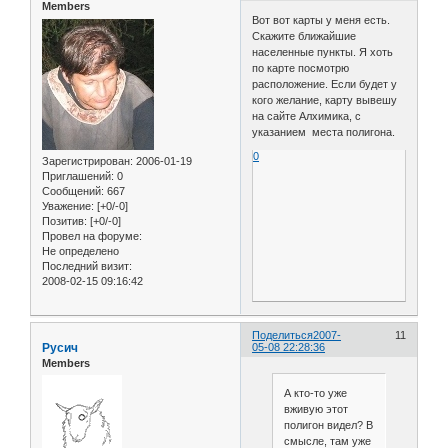
Members
Вот вот карты у меня есть.
Скажите ближайшие
населенные пункты. Я хоть
по карте посмотрю
расположение. Если будет у
кого желание, карту вывешу
на сайте Алхимика, с
указанием места полигона.
0
Зарегистрирован
: 2006-01-19
Приглашений:
0
Сообщений:
667
Уважение:
[+0/-0]
Позитив:
[+0/-0]
Провел на форуме:
Не определено
Последний визит:
2008-02-15 09:16:42
Поделиться
2007-
11
Русич
05-08 22:28:36
Members
А кто-то уже
вживую этот
полигон видел? В
смысле, там уже