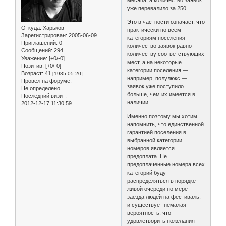
месяца, а количество заявок
уже перевалило за 250.
Это в частности означает, что
Откуда:
Харьков
практически по всем
Зарегистрирован
: 2005-06-09
категориям поселения
Приглашений:
0
количество заявок равно
Сообщений:
294
количеству соответствующих
Уважение:
[+0/-0]
мест, а на некоторые
Позитив:
[+0/-0]
категории поселения —
Возраст:
41
[1985-05-20]
например, полулюкс —
Провел на форуме:
заявок уже поступило
Не определено
больше, чем их имеется в
Последний визит:
наличии.
2012-12-17 11:30:59
Именно поэтому мы хотим
напомнить, что единственной
гарантией поселения в
выбранной категории
номеров является
предоплата. Не
предоплаченные номера всех
категорий будут
распределяться в порядке
живой очереди по мере
заезда людей на фестиваль,
и существует немалая
вероятность, что
удовлетворить пожелания