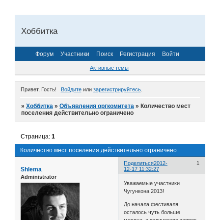
Хоббитка
Форум
Участники
Поиск
Регистрация
Войти
Активные темы
Привет, Гость!
Войдите
или
зарегистрируйтесь
.
»
Хоббитка
»
Объявления оргкомитета
»
Количество мест
поселения действительно ограничено
Страница:
1
Количество мест поселения действительно ограничено
Поделиться
2012-
1
Shlema
12-17 11:32:27
Administrator
Уважаемые участники
Чугункона 2013!
До начала фестиваля
осталось чуть больше