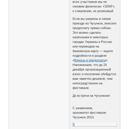
всех участников мы не
сможем физически: «ЭЛАТ»,
к сожалению, не резиновый.
Если вы уверены в своем
приезде на Чугункон, внесите
предоплату прямо сейчас.
Это можно сделать
наличными в некоторых
городах Украины и России
или переводом на
банковскую карту — ищите
подробности в разделе
«
Взносы и предоплата
».
Напоминаем, что до 24
декабря организационный
взнос и поселение обойдутся
вам заметно дешевле, чем
непосредственно на
фестивале.
До встречи на Чугунконе!
С уважением,
оргкомитет фестиваля
Чугункон 2013.
0