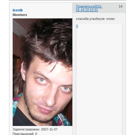
Поделиться
2011-
14
lesnik
01-24 22:12:21
Members
спасиба улыбнули :xmas:
0
Зарегистрирован
: 2007-11-07
Приглашений:
0