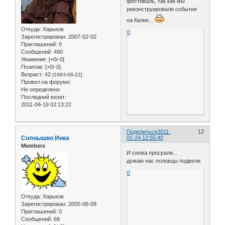
фестиваль, так как мы
реконструировали события
на Калке...
Откуда:
Харьков
0
Зарегистрирован
: 2007-02-02
Приглашений:
0
Сообщений:
490
Уважение:
[+0/-0]
Позитив:
[+0/-0]
Возраст:
42
[1983-08-22]
Провел на форуме:
Не определено
Последний визит:
2011-04-19 02:13:22
Поделиться
2011-
12
Солнышко Инка
01-24 12:55:40
Members
И снова просрали...
думаю нас половцы подвели
0
Откуда:
Харьков
Зарегистрирован
: 2005-06-09
Приглашений:
0
Сообщений:
68