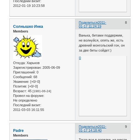
Последний визит:
2012-01-19 10:23:58
Поделиться
2011-
8
Солнышко Инка
01-17 11:24:19
Members
Ванька, битами поддержим,
не волнуйся, опять же, есть
древний монгольский гон, он
за две биты сойдет:)
0
Откуда:
Харьков
Зарегистрирован
: 2005-06-09
Приглашений:
0
Сообщений:
68
Уважение:
[+0/-0]
Позитив:
[+0/-0]
Возраст:
45
[1981-06-24]
Провел на форуме:
Не определено
Последний визит:
2011-03-03 16:11:55
Поделиться
2011-
9
Padre
01-17 14:18:40
Members
Тогда все в порядке, на месте