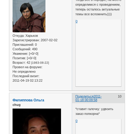
определимся с проведением,
теперь осталось актуальные
темы все вспомнить))))
0
Откуда:
Харьков
Зарегистрирован
: 2007-02-02
Приглашений:
0
Сообщений:
490
Уважение:
[+0/-0]
Позитив:
[+0/-0]
Возраст:
42
[1983-08-22]
Провел на форуме:
Не определено
Последний визит:
2011-04-19 02:13:22
Поделиться
2011-
10
Филиппова Ольга
01-18 00:09:58
chug
*ставит галочку: удвоить
заказ попкорна*
0