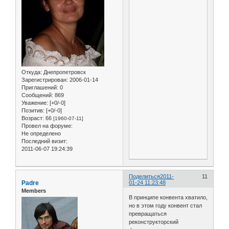
Откуда:
Днепропетровск
Зарегистрирован
: 2006-01-14
Приглашений:
0
Сообщений:
869
Уважение:
[+0/-0]
Позитив:
[+0/-0]
Возраст:
66
[1960-07-11]
Провел на форуме:
Не определено
Последний визит:
2011-06-07 19:24:39
Поделиться
2011-
11
Padre
01-24 11:23:48
Members
В принципе конвента хватило,
но в этом году конвент стал
превращаться
реконструкторский