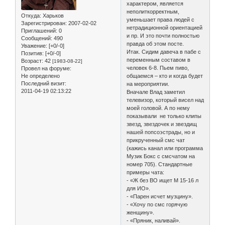
характером, является
неполиткорректным,
Откуда:
Харьков
уменьшает права людей с
Зарегистрирован
: 2007-02-02
нетрадиционной ориентацией
Приглашений:
0
и пр. И это почти полностью
Сообщений:
490
правда об этом посте.
Уважение:
[+0/-0]
Итак. Сидим давеча в пабе с
Позитив:
[+0/-0]
переменным составом в
Возраст:
42
[1983-08-22]
человек 6-8. Пьем пиво,
Провел на форуме:
Не определено
общаемся – кто и когда будет
Последний визит:
на мероприятии.
2011-04-19 02:13:22
Вначале Влад заметил
телевизор, который висел над
моей головой. А по нему
показывали не только клипы
звезд, звездочек и звездищ
нашей попсоэстрады, но и
прикрученный смс чат
(кажись канал или программа
Музик Бокс с смсчатом на
номер 705). Стандартные
примеры чата:
- «Ж без ВО ищет М 15-16 л
для ИО».
- «Парен исчет музцину».
- «Хочу по смс горячую
женщину».
- «Пряник, наливай».