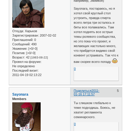
например, Змийкон)
Sayonara, постараюсь, но я
хотел свой круглый стол
устроить, правда спирта
всего литра три осталось и
биты все поламались. Там
Откуда:
Харьков
хотел поднять все острые
Зарегистрирован
: 2007-02-02
темы ролевого сообщества,
Приглашений:
0
но это пока что проект, и
Сообщений:
490
желающих настолько много,
Уважение:
[+0/-0]
что прийдется видимо свой
Позитив:
[+0/-0]
конвент устраивать. Так что к
Возраст:
42
[1983-08-22]
Провел на форуме:
вам скорее всего попаду
Не определено
0
Последний визит:
2011-04-19 02:13:22
Поделиться
2011-
5
Sayonara
01-16 17:11:57
Members
Ты слишком глобально к
теме подходишь. Боюсь, не
хватит регламента
семинарского.
0