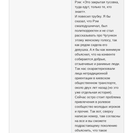
Рэм: «Это закрытая тусовка,
туда едут, только те, кто
знает».
И повесил трубку. Я бы
сказал, что Рэм
смалодушничал, был
политкорректен и не стал
рассказывать про Чугункон
этому женскому голосу, так
как рядом сидела его
девушка. А я бы как минимум
объяснил, что на конвенте
собираются добрые,
отзывчивые и ранимые люди.
Так нас охарактеризовали
лица нетрадиционной
ориентации в киевском
общественном транспорте,
около двух лет назад (но это
уже отдельная история).
Сейчас остро стоит проблема
привлечения в ролевое
сообщество молодых игроков
и прочие. Так вот, сверху
написан номер, там согласны
на все и вы сможете
подрастающему поколению
объяснить, что такое