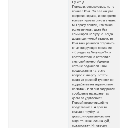
Ну и т. д.
Поржали, успокоились, но тут
пришел Рэм. Он сел как раз
напротив экрана, и все время
комментировал опусы в чате.
Мы сразу поняли, что такое
ролевые игры, даже без
семинаров на Чугуне. Когда
дошли до нужной стадии, то
Рэм таки решился отправить
в чат следующее послание:
«Кто едет на Чугункон?», и
соответственно оставил в
смс свой номер. Админы
чата не подкачали. Они
продержали в чате этот
вопрос с минуту. Кстати,
никто из ролевой тусовки не
подрабатывает админством
на чатах? Или они задержали
сообщение на экране так
долго от удивления?
Первый позвонивший не
представился. А просто
сказал в трубку на
джамшуто-равшановском
акценте: «Пашёль на хуй,
пожалюста». И повесил