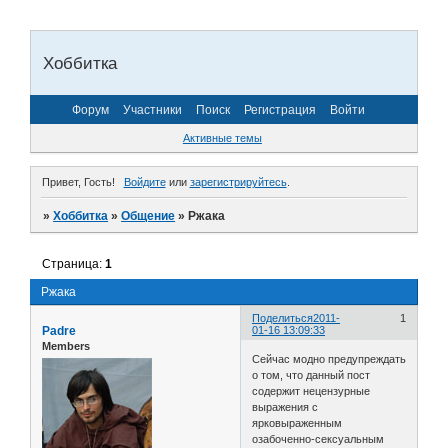
Хоббитка
Форум
Участники
Поиск
Регистрация
Войти
Активные темы
Привет, Гость!
Войдите
или
зарегистрируйтесь
.
»
Хоббитка
»
Общение
»
Ржака
Страница:
1
Ржака
Поделиться
2011-
1
Padre
01-16 13:09:33
Members
Сейчас модно предупреждать
о том, что данный пост
содержит нецензурные
выражения с
ярковыраженным
озабоченно-сексуальным