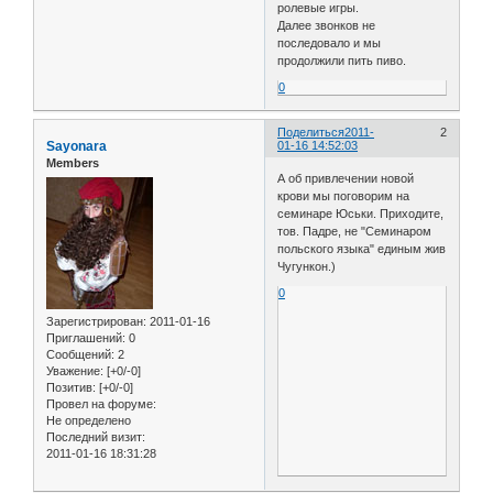
ролевые игры.
Далее звонков не
последовало и мы
продолжили пить пиво.
0
Поделиться
2011-
2
Sayonara
01-16 14:52:03
Members
А об привлечении новой
крови мы поговорим на
семинаре Юськи. Приходите,
тов. Падре, не "Семинаром
польского языка" единым жив
Чугункон.)
0
Зарегистрирован
: 2011-01-16
Приглашений:
0
Сообщений:
2
Уважение:
[+0/-0]
Позитив:
[+0/-0]
Провел на форуме:
Не определено
Последний визит:
2011-01-16 18:31:28