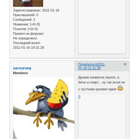
Зарегистрирован
: 2011-01-16
Приглашений:
0
Сообщений:
2
Уважение:
[+0/-0]
Позитив:
[+0/-0]
Провел на форуме:
Не определено
Последний визит:
2011-01-16 18:31:28
Поделиться
2011-
6
servorona
01-16 21:11:39
Members
Думаю конвента хватит, а
биты и спирт... ну так всеж не
с пустыми руками едем
0