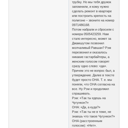
трубку. Но мы тебя дружок
запомнили, и кому нужно
сделать ремонт в квартире
или построить крепость на
полигоне – звоните на номер
0971486168.
Потом набрали и сбросили с
номера 0505423259. Нам
стало интересно, может за
Джамшутом позвонил
молчаливый Равшан? Рэм
перезвонил и оказалось
никакие гастарбайтеры, а
женским голосом говорят
сразу одно слово: «да».
Причем это не вопрос был, а
утверждение. Далее в тексте
будет просто ОНА. Т. е. мы
поняли, что ОНА согласна на
все. Ну Рэм и продолжил
спрашивать.
Рэм: «Так ты едешь на
Чугункон?»
ОНА: «Да, а куда?»
Рэм: «Так ты не в теме, не
знаешь что такое Чугункон?»
ОНА (расстроенным
голосом): «Нет».