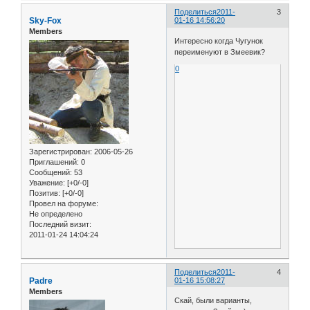
Поделиться
2011-
3
Sky-Fox
01-16 14:56:20
Members
Интересно когда Чугунок
переименуют в Змеевик?
0
Зарегистрирован
: 2006-05-26
Приглашений:
0
Сообщений:
53
Уважение:
[+0/-0]
Позитив:
[+0/-0]
Провел на форуме:
Не определено
Последний визит:
2011-01-24 14:04:24
Поделиться
2011-
4
Padre
01-16 15:08:27
Members
Скай, были варианты,