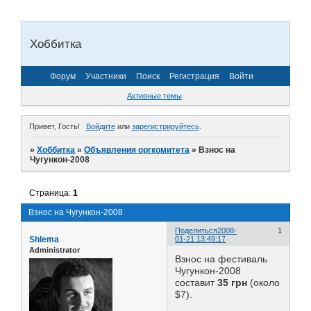
Хоббитка
Форум
Участники
Поиск
Регистрация
Войти
Активные темы
Привет, Гость!
Войдите
или
зарегистрируйтесь
.
»
Хоббитка
»
Объявления оргкомитета
»
Взнос на
Чугункон-2008
Страница:
1
Взнос на Чугункон-2008
Поделиться
2008-
1
Shlema
01-21 13:49:17
Administrator
Взнос на фестиваль
Чугункон-2008
составит
35 грн
(около
$7).