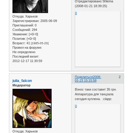
Отредактировано Shlema
(2008-01-21 18:39:25)
0
Откуда:
Харьков
Зарегистрирован
: 2005-06-09
Приглашений:
0
Сообщений:
294
Уважение:
[+0/-0]
Позитив:
[+0/-0]
Возраст:
41
[1985-05-20]
Провел на форуме:
Не определено
Последний визит:
2012-12-17 11:30:59
Поделиться
2008-
2
julia_falcon
01-23 15:15:58
Модератор
Взнос таки составит 35 грн.
Аппаратура для танцзала
сегодня куплена. :clapp:
0
Откуда:
Харьков