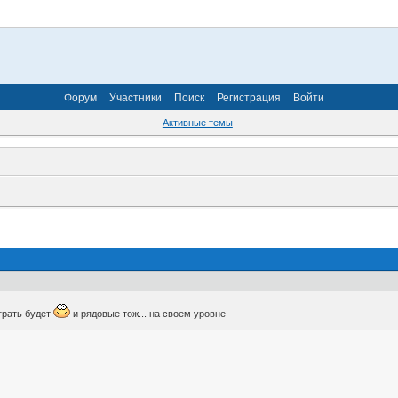
Форум
Участники
Поиск
Регистрация
Войти
Активные темы
играть будет
и рядовые тож... на своем уровне