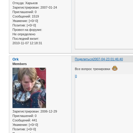
Откуда:
Харьков
Зарегистрирован
: 2007-01-24
Приглашений:
0
Сообщений:
1519
Уважение:
[+0/-0]
Позитив:
[+0/-0]
Провел на форуме:
Не определено
Последний визит:
2010-11-07 12:18:31
Ork
Поделиться
2007-04-23 01:46:40
Members
Все вопрос тренировки
0
Зарегистрирован
: 2006-12-29
Приглашений:
0
Сообщений:
441
Уважение:
[+0/-0]
Позитив:
[+0/-0]