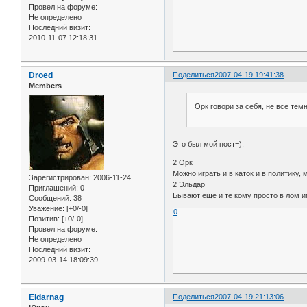
Провел на форуме:
Не определено
Последний визит:
2010-11-07 12:18:31
Droed
Поделиться
2007-04-19 19:41:38
Members
Орк говори за себя, не все тем
Это был мой пост=).
2 Орк
Можно играть и в каток и в политику
Зарегистрирован
: 2006-11-24
2 Эльдар
Приглашений:
0
Бывают еще и те кому просто в лом иг
Сообщений:
38
Уважение:
[+0/-0]
0
Позитив:
[+0/-0]
Провел на форуме:
Не определено
Последний визит:
2009-03-14 18:09:39
Eldarnag
Поделиться
2007-04-19 21:13:06