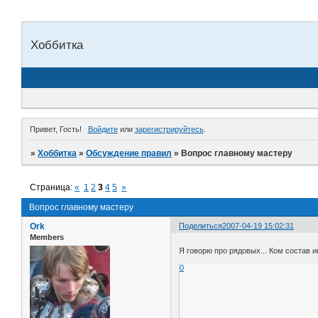
Хоббитка
Привет, Гость!
Войдите
или
зарегистрируйтесь
.
»
Хоббитка
»
Обсуждение правил
»
Вопрос главному мастеру
Страница:
«
1
2
3
4
5
»
Вопрос главному мастеру
Ork
Поделиться
2007-04-19 15:02:31
Members
Я говорю про рядовых... Ком состав 
0