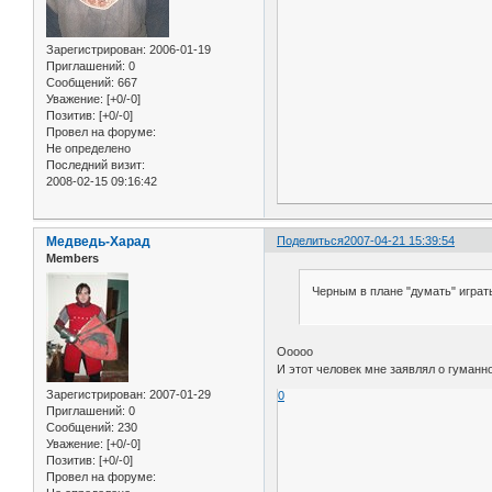
Зарегистрирован
: 2006-01-19
Приглашений:
0
Сообщений:
667
Уважение:
[+0/-0]
Позитив:
[+0/-0]
Провел на форуме:
Не определено
Последний визит:
2008-02-15 09:16:42
Медведь-Харад
Поделиться
2007-04-21 15:39:54
Members
Черным в плане "думать" играть
Ооооо
И этот человек мне заявлял о гуманн
Зарегистрирован
: 2007-01-29
0
Приглашений:
0
Сообщений:
230
Уважение:
[+0/-0]
Позитив:
[+0/-0]
Провел на форуме: