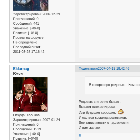
Зарегистрирован
: 2006-12-29
Приглашений:
0
Сообщений:
441
Уважение:
[+0/-0]
Позитив:
[+0/-0]
Провел на форуме:
Не определено
Последний визит:
2011-03-28 17:16:42
Eldarnag
Поделиться
2007-04-19 18:42:46
Юкон
Я говорю про рядовых... Ком со
Рядовых в игре не бывает.
Бывают плохие игроки.
Или будущие хорошие.
Откуда:
Харьков
У нас вся команда ролевиков.
Зарегистрирован
: 2007-01-24
Вне зависимости от должности.
Приглашений:
0
И вам желаю.
Сообщений:
1519
Уважение:
[+0/-0]
0
Позитив:
[+0/-0]