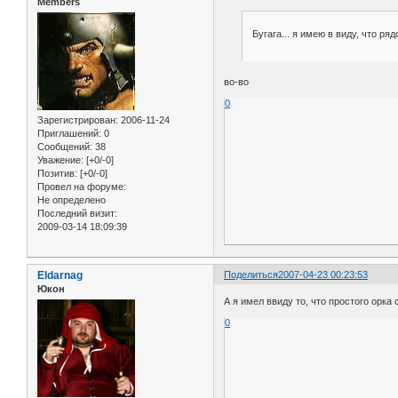
Members
Бугага... я имею в виду, что р
во-во
0
Зарегистрирован
: 2006-11-24
Приглашений:
0
Сообщений:
38
Уважение:
[+0/-0]
Позитив:
[+0/-0]
Провел на форуме:
Не определено
Последний визит:
2009-03-14 18:09:39
Eldarnag
Поделиться
2007-04-23 00:23:53
Юкон
А я имел ввиду то, что простого орка 
0