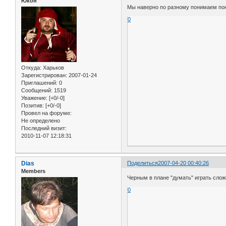
Юкон
Мы наверно по разному понимаем поня
0
Откуда:
Харьков
Зарегистрирован
: 2007-01-24
Приглашений:
0
Сообщений:
1519
Уважение:
[+0/-0]
Позитив:
[+0/-0]
Провел на форуме:
Не определено
Последний визит:
2010-11-07 12:18:31
Dias
Поделиться
2007-04-20 00:40:26
Members
Черным в плане "думать" играть сложн
0