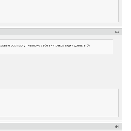
63
рядовые орки могут неплохо себе внутрекомандку зделать B)
64