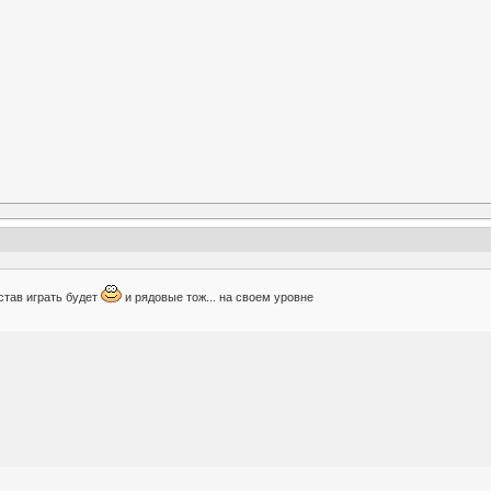
став играть будет
и рядовые тож... на своем уровне