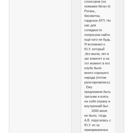
спонсоров (но
ножками бегал я)
Рогань,
бисквитка,
гордское АТП. Но
нас для
солидности
попросили найти
ещё кого ни будь.
Я вспомнил о
Ю.У. который
,без мыла, лез в
орг комитет и на
тот момент в его
клубе было
много хорошего
народа (потом
разочароавлись)
. Ему
предложили быть
третьим и взять
на себя охрану и
внутренний быт.
2000 меня
не было, тогда
А.В. поругалась с
Ю.У. из за
прикарманеных