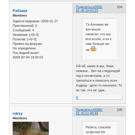
Поделиться
2009-
104
Рэбэкка
01-30 19:43:23
Members
Зарегистрирован
: 2009-01-27
Та Алхимик же
Приглашений:
0
вон выше
Сообщений:
4
написал, что мы
Уважение:
[+0/-0]
все козлы, и он к
Позитив:
[+0/-0]
нам больше ни-
Провел на форуме:
Не определено
ни
Последний визит:
2009-02-04 19:00:02
Ой-ой, какие ж мы, блин,
нежные... Вот на следующий
год и посмотрим, а то
трепаться и поносить всех
подряд - дело-то нехитрое. То
не так, это не эдак...
0
Поделиться
2009-
105
roksy
01-30 22:48:49
Members
Ребята, спасибо
за фотки! Но