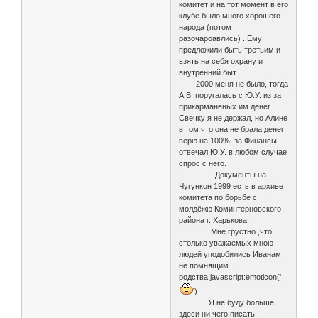
комитет и на тот момент в его
клубе было много хорошего
народа (потом
разочароавлись) . Ему
предложили быть третьим и
взять на себя охрану и
внутренний быт.
2000 меня не было, тогда
А.В. поругалась с Ю.У. из за
прикарманеных им денег.
Свечку я не держал, но Алине
в том что она не брала денег
верю на 100%, за Финансы
отвечал Ю.У. в любом случае
спрос с него.
Документы на
Чугункон 1999 есть в архиве
комитета по борьбе с
молдёжю Коминтерновского
района г. Харькова.
Мне грустно ,что
столько уважаемых мною
людей уподобились Иванам
не помнящим
родства!javascript:emoticon('
')
Я не буду больше
здеси ни чего писать.