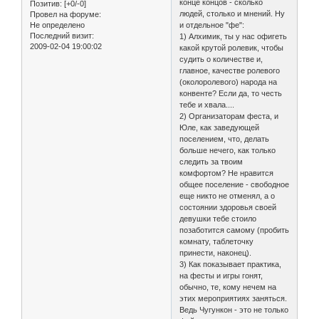
конце концов - сколько
Позитив:
[+0/-0]
людей, столько и мнений. Ну
Провел на форуме:
Не определено
и отдельное "фе":
Последний визит:
1) Алхимик, ты у нас офигеть
2009-02-04 19:00:02
какой крутой ролевик, чтобы
судить о количестве и,
главное, качестве ролевого
(околоролевого) народа на
конвенте? Если да, то честь
тебе и хвала....
2) Организаторам феста, и
Юле, как заведующей
поселением, что, делать
больше нечего, как только
следить за твоим
комфортом? Не нравится
общее поселение - свободное
еще никто не отменял, а о
состоянии здоровья своей
девушки тебе стоило
позаботится самому (пробить
комнату, таблеточку
принести, наконец).
3) Как показывает практика,
на фесты и игры гонят,
обычно, те, кому нечем на
этих мероприятиях заняться.
Ведь Чугункон - это не только