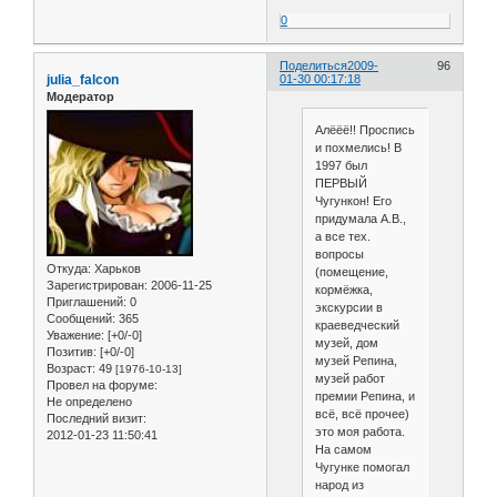
0
Поделиться
2009-
96
julia_falcon
01-30 00:17:18
Модератор
Алёёё!! Проспись
и похмелись! В
1997 был
ПЕРВЫЙ
Чугункон! Его
придумала А.В.,
а все тех.
вопросы
Откуда:
Харьков
(помещение,
Зарегистрирован
: 2006-11-25
кормёжка,
Приглашений:
0
экскурсии в
Сообщений:
365
краеведческий
Уважение:
[+0/-0]
музей, дом
Позитив:
[+0/-0]
музей Репина,
Возраст:
49
[1976-10-13]
музей работ
Провел на форуме:
премии Репина, и
Не определено
всё, всё прочее)
Последний визит:
это моя работа.
2012-01-23 11:50:41
На самом
Чугунке помогал
народ из