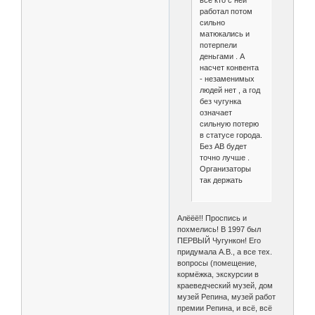
работал потом
сильно
матюкались и
потерпели
деньгами . А
насчет конвента
- незаменимых
людей нет , а год
без чугунка
означает
сильную потерю
в статусе города.
Без АВ будет
точно лучше .
Организаторы
так держать
Алёёё!! Проспись и
похмелись! В 1997 был
ПЕРВЫЙ Чугункон! Его
придумала А.В., а все тех.
вопросы (помещение,
кормёжка, экскурсии в
краеведческий музей, дом
музей Репина, музей работ
премии Репина, и всё, всё