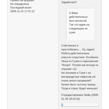
Провел на форуме:
Заработал!!!
Не определено
Последний визит:
2009-11-22 17:41:12
А Фаер
действительно
был неплохой.
Так что ждем на
следующем не
хуже.
Собственно я
простебалась.... Ну ладно!
Ребята действительно
классно открутили. Особенно
Леша из Сумм и харьковская
"Искра". Петрик как всегда не
отразим =)))
Но Алхимик и Таня с их
мегараздутым пафосом уж
очень много налажали!!!
Нужно быть чуточку проще.
Тогда и спрос будет меньше!
Отредактировано Stella (2009-
01-30 18:34:32)
0