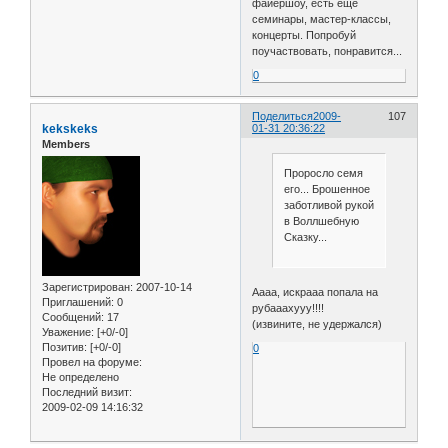
файершоу, есть еще
семинары, мастер-классы,
концерты. Попробуй
поучаствовать, понравится...
0
Поделиться
2009-
107
kekskeks
01-31 20:36:22
Members
Проросло семя
его... Брошенное
заботливой рукой
в Воллшебную
Сказку...
Зарегистрирован
: 2007-10-14
Аааа, искрааа попала на
Приглашений:
0
рубааахууу!!!!
Сообщений:
17
(извините, не удержался)
Уважение:
[+0/-0]
Позитив:
[+0/-0]
0
Провел на форуме:
Не определено
Последний визит:
2009-02-09 14:16:32