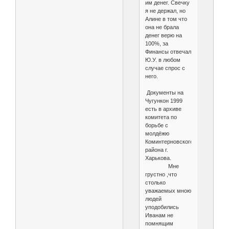
им денег. Свечку
я не держал, но
Алине в том что
она не брала
денег верю на
100%, за
Финансы отвечал
Ю.У. в любом
случае спрос с
него.
Документы на
Чугункон 1999
есть в архиве
комитета по
борьбе с
молдёжю
Коминтерновского
района г.
Харькова.
Мне
грустно ,что
столько
уважаемых мною
людей
уподобились
Иванам не
помнящим