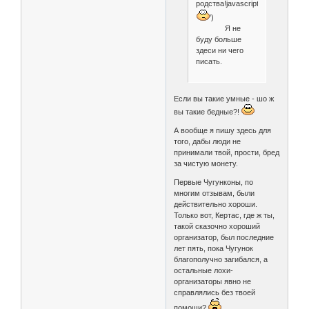
родства!javascript:emoticon('
')
Я не
буду больше
здеси ни чего
писать.
Если вы такие умные - шо ж
вы такие бедные?!
А вообще я пишу здесь для
того, дабы люди не
принимали твой, прости, бред
за чистую монету.
Первые Чугунконы, по
многим отзывам, были
действительно хороши.
Только вот, Кертас, где ж ты,
такой сказочно хороший
организатор, был последние
лет пять, пока Чугунок
благополучно загибался, а
остальные лохи-
организаторы явно не
справлялись без твоей
помощи?