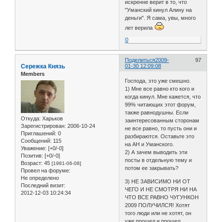
искренне верит в то, что
"Уманский кинул Алину на
деньги". Я сама, увы, много
лет верила
0
Поделиться
2009-
97
Сережка Князь
01-30 12:09:08
Members
Господа, это уже смешно.
1) Мне все равно кто кого и
когда кинул. Мне кажется, что
99% читающих этот форум,
также равнодушны. Если
Откуда:
Харьков
заинтересованным сторонам
Зарегистрирован
: 2006-10-24
не все равно, то пусть они и
Приглашений:
0
разбираются. Оставьте это
Сообщений:
115
на АН и Уманского.
Уважение:
[+0/-0]
2) А зачем выводить эти
Позитив:
[+0/-0]
посты в отдельную тему и
Возраст:
45
[1981-06-08]
потом ее закрывать?
Провел на форуме:
Не определено
3) НЕ ЗАВИСИМО НИ ОТ
Последний визит:
ЧЕГО И НЕ СМОТРЯ НИ НА
2012-12-03 10:24:34
ЧТО ВСЕ РАВНО ЧУГУНКОН
2009 ПОЛУЧИЛСЯ! Хотят
того люди или не хотят, он
уже прошел и прошел