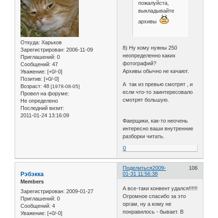
пожалуйста,
выкладывайте
архивы
Откуда:
Харьков
8) Ну кому нужны 250
Зарегистрирован
: 2006-11-09
неопределенно каких
Приглашений:
0
фотографий?
Сообщений:
47
Архивы обычно не качают.
Уважение:
[+0/-0]
Позитив:
[+0/-0]
А так из превью смотрят , и
Возраст:
48
[1978-08-05]
если что-то заинтересовало
Провел на форуме:
смотрят большую.
Не определено
Последний визит:
2011-01-24 13:16:09
Фаерщики, как-то неочень
интересно ваши внутренние
разборки читать.
0
Поделиться
2009-
106
Рэбэкка
01-31 11:56:38
Members
А все-таки конвент удался!!!!!!
Зарегистрирован
: 2009-01-27
Огромное спасибо за это
Приглашений:
0
оргам, ну а кому не
Сообщений:
4
понравилось - бывает. В
Уважение:
[+0/-0]