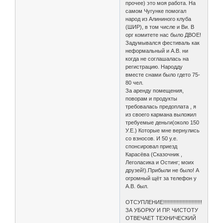
прочее) это моя работа. На
самом Чугунке помогал
народ из Алининого клуба
(ШИР), в том числе и Ви. В
орг комитете нас было ДВОЕ!
Задумывался фестиваль как
неформальный и А.В. ни
когда не соглашалась на
регистрацию. Народду
вместе снами было гдето 75-
80 чел.
За аренду помещения,
поворам и продукты
требовалась предоплата , я
из своего кармана выложил
требуемые деньги(около 150
У.Е.) Которые мне вернулись
со взносов. И 50 у.е.
спонсировал приезд
Карасёва (Сказочник ,
Леголасика и Остинг; моих
друзей!).Прибыли не было! А
огромный щёт за телефон у
А.В. был.
ОТСУПЛЕНИЕ!!!!!!!!!!!!!!!!!!!!!!!!!!!!!!!!
ЗА УБОРКУ И ПР. ЧИСТОТУ
ОТВЕЧАЕТ ТЕХНИЧЕСКИЙ