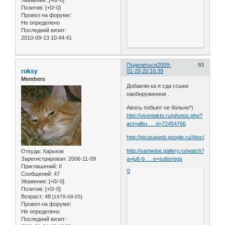
Уважение:
[+0/-0]
Позитив:
[+0/-0]
Провел на форуме:
Не определено
Последний визит:
2010-09-13 10:44:41
Поделиться
2009-
93
roksy
01-29 20:16:39
Members
Добавлю ка я сда ссыки
наобнруженное .
Авось побьют не больно*)
http://vkontakte.ru/photos.php?
act=albu … d=72454766
http://picasaweb.google.ru/Atochka/200
http://samwise.gallery.ru/watch?
Откуда:
Харьков
Зарегистрирован
: 2006-11-09
a=ju6-b … e=subsregs
Приглашений:
0
0
Сообщений:
47
Уважение:
[+0/-0]
Позитив:
[+0/-0]
Возраст:
48
[1978-08-05]
Провел на форуме:
Не определено
Последний визит: