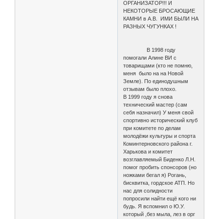
ОРГАНИЗАТОР!!! И
НЕКОТОРЫЕ БРОСАЮЩИЕ
КАМНИ в А.В. ИМИ БЫЛИ НА
РАЗНЫХ ЧУГУНКАХ !
В 1998 году
помогали Алине ВИ с
товарищами (кто не помню,
меня было на на Новой
Земле). По единодушным
отзывам было плохо.
В 1999 году я снова
технический мастер (сам
себя назначил) У меня свой
спортивно исторический клуб
при комитете по делам
молодёжи культуры и спорта
Коминтерновского района г.
Харькова и комитет
возглавляемый Биденко Л.Н.
помог пробить спонсоров (но
ножками бегал я) Рогань,
бисквитка, гордское АТП. Но
нас для солидности
попросили найти ещё кого ни
будь. Я вспомнил о Ю.У.
который ,без мыла, лез в орг