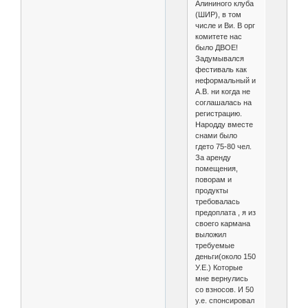
Алининого клуба
(ШИР), в том
числе и Ви. В орг
комитете нас
было ДВОЕ!
Задумывался
фестиваль как
неформальный и
А.В. ни когда не
соглашалась на
регистрацию.
Народду вместе
снами было
гдето 75-80 чел.
За аренду
помещения,
поворам и
продукты
требовалась
предоплата , я из
своего кармана
выложил
требуемые
деньги(около 150
У.Е.) Которые
мне вернулись
со взносов. И 50
у.е. спонсировал