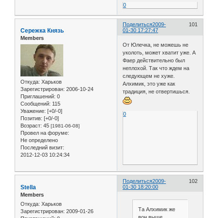
0
Поделиться
2009-
101
Сережка Князь
01-30 17:27:47
Members
От Юлечка, не можешь не
уколоть, может хватит уже. А
Фаер действительно был
неплохой. Так что ждем на
следующем не хуже.
Откуда:
Харьков
Алхимик, это уже как
Зарегистрирован
: 2006-10-24
традиция, не отвертишься.
Приглашений:
0
Сообщений:
115
Уважение:
[+0/-0]
0
Позитив:
[+0/-0]
Возраст:
45
[1981-06-08]
Провел на форуме:
Не определено
Последний визит:
2012-12-03 10:24:34
Поделиться
2009-
102
Stella
01-30 18:20:00
Members
Откуда:
Харьков
Та Алхимик же
Зарегистрирован
: 2009-01-26
вон выше