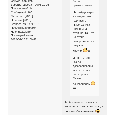
Откуда:
Харьков
было
Зарегистрирован
: 2006-11-25
превосходным!
Приглашений:
0
Сообщений:
365
Не забудь пирки
Уважение:
[+0/-0]
в следующем
Позитив:
[+0/-0]
году взять!
Возраст:
49
[1976-10-13]
Пиротехника
Провел на форуме:
подобрана
Не определено
отлично, так что
Последний визит:
не стоит
2012-01-23 11:50:41
заморачиваться
над чем-то
другим
))
И еще, можно
как-то
договориться о
мастер-классе
по веерам?
Очень
понравилось
)))
Та Алхимик же вон выше
написал, что мы все козлы, и
он к нам больше ни-ни