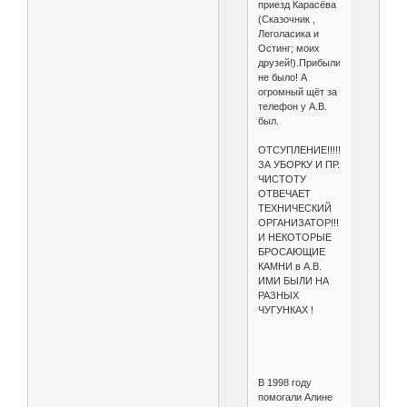
приезд Карасёва
(Сказочник ,
Леголасика и
Остинг; моих
друзей!).Прибыли
не было! А
огромный щёт за
телефон у А.В.
был.
ОТСУПЛЕНИЕ!!!!!!!!!!!!!!!!!!!!!!!!!!!!!!
ЗА УБОРКУ И ПР.
ЧИСТОТУ
ОТВЕЧАЕТ
ТЕХНИЧЕСКИЙ
ОРГАНИЗАТОР!!!
И НЕКОТОРЫЕ
БРОСАЮЩИЕ
КАМНИ в А.В.
ИМИ БЫЛИ НА
РАЗНЫХ
ЧУГУНКАХ !
В 1998 году
помогали Алине