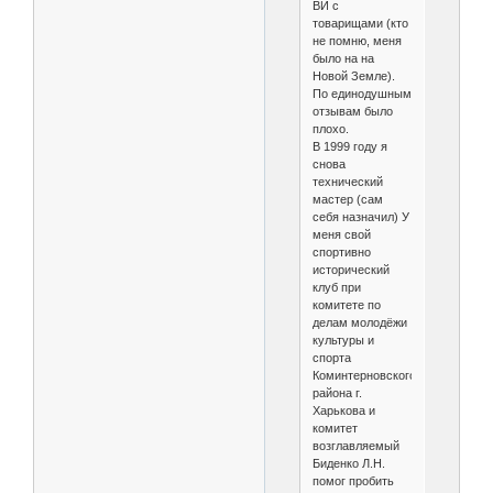
ВИ с
товарищами (кто
не помню, меня
было на на
Новой Земле).
По единодушным
отзывам было
плохо.
В 1999 году я
снова
технический
мастер (сам
себя назначил) У
меня свой
спортивно
исторический
клуб при
комитете по
делам молодёжи
культуры и
спорта
Коминтерновского
района г.
Харькова и
комитет
возглавляемый
Биденко Л.Н.
помог пробить