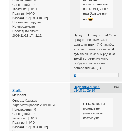
Приглашений:
0
написал, что мы
Сообщений:
17
все козлы, и он к
Уважение:
[+0/-0]
нам больше ни-
Позитив:
[+0/-0]
Возраст:
42
[1984-06-02]
ни
Провел на форуме:
Не определено
Последний визит:
Ну-ну.... Не надейтесь! Он не
2009-11-22 17:41:12
предоставит нам такого
удовольствия =)) Спасибо,
что нас рядом поселили. Я
думаю он не очень рад был
такой встрече, но мы с
Бобруйском здорово
повеселились =)))
0
Поделиться
2009-
103
Stella
01-30 18:29:10
Members
Откуда:
Харьков
От Юлечка, не
Зарегистрирован
: 2009-01-26
можешь не
Приглашений:
0
уколоть, может
Сообщений:
17
хватит уже.
Уважение:
[+0/-0]
Позитив:
[+0/-0]
Возраст:
42
[1984-06-02]