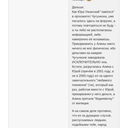
Дальше.
Как Юра Уманский "завёлся"
в оргкомитет Чугункона, уже
писалось здесь на форуме, а
потому повторяться не буду -
а ты либо не располагаешь
информацией, либо
намеренно её искажаешь.
Прикарманить у Алины никто
ничего не мог физически, ибо
деньгами на каждом
Чугунконе заведовала
ИСКЛЮЧИТЕЛЬНО она.
Кстати, разругалась Алина с
Юрой (причём в 2001 году, а
не в 2000 году) из-за одного
замечательного "любимого
покемона" (тм), который как
раз, работая вместе с Юрой,
прикарманил у него деньги, а
Алина прятала "бедняжечку"
от милиции.
А на самом деле противно,
что из-за дурацких слухов,
распускаемых людьми,
подобными тебе, народ