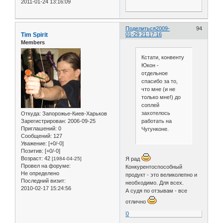
2011-01-24 13:16:09
Поделиться
2009-
94
Tim Spirit
01-29 21:17:16
Members
Кстати, конвенту
Юкон -
отдельное
спасибо за то,
что мне (и не
только мне!) до
соплей
захотелось
Откуда:
Запорожье-Киев-Харьков
работать на
Зарегистрирован
: 2006-09-25
Приглашений:
0
Чугунконе.
Сообщений:
127
Уважение:
[+0/-0]
Позитив:
[+0/-0]
Возраст:
42
Я рад
[1984-04-25]
Провел на форуме:
Конкурентоспособный
Не определено
продукт - это великолепно и
Последний визит:
необходимо. Для всех.
2010-02-17 15:24:56
А судя по отзывам - все
отлично
0