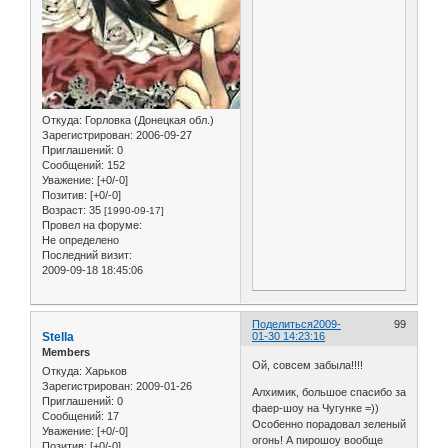
Откуда:
Горловка (Донецкая обл.)
Зарегистрирован
: 2006-09-27
Приглашений:
0
Сообщений:
152
Уважение:
[+0/-0]
Позитив:
[+0/-0]
Возраст:
35
[1990-09-17]
Провел на форуме:
Не определено
Последний визит:
2009-09-18 18:45:06
Поделиться
2009-
99
Stella
01-30 14:23:16
Members
Ой, совсем забыла!!!!
Откуда:
Харьков
Зарегистрирован
: 2009-01-26
Алхимик, большое спасибо за
Приглашений:
0
фаер-шоу на Чугунке =))
Сообщений:
17
Особенно порадовал зеленый
Уважение:
[+0/-0]
огонь! А пирошоу вообще
Позитив:
[+0/-0]