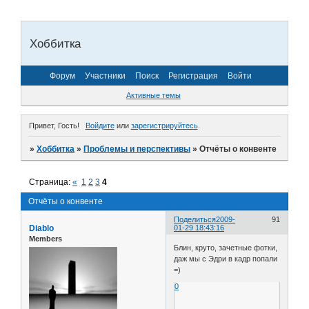
Хоббитка
Форум
Участники
Поиск
Регистрация
Войти
Активные темы
Привет, Гость!
Войдите
или
зарегистрируйтесь
.
»
Хоббитка
»
Проблемы и перспективы
»
Отчёты о конвенте
Страница:
«
1
2
3
4
Отчёты о конвенте
Поделиться
2009-
91
Diablo
01-29 18:43:16
Members
Блин, круто, зачетные фотки,
даж мы с Эдри в кадр попали
=)
0