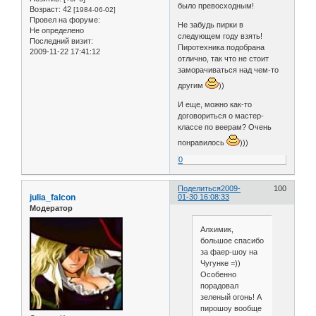
было превосходным!
Возраст:
42
[1984-06-02]
Провел на форуме:
Не забудь пирки в
Не определено
следующем году взять!
Последний визит:
Пиротехника подобрана
2009-11-22 17:41:12
отлично, так что не стоит
заморачиваться над чем-то
другим
))
И еще, можно как-то
договориться о мастер-
классе по веерам? Очень
понравилось
)))
0
Поделиться
2009-
100
julia_falcon
01-30 16:08:33
Модератор
Алхимик,
большое спасибо
за фаер-шоу на
Чугунке =))
Особенно
порадовал
зеленый огонь! А
пирошоу вообще