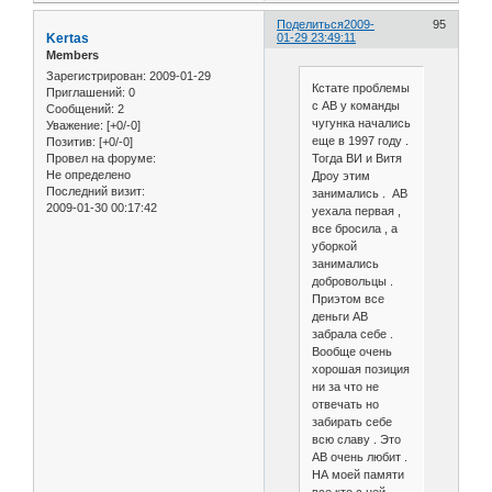
Поделиться
2009-
95
Kertas
01-29 23:49:11
Members
Зарегистрирован
: 2009-01-29
Кстате проблемы
Приглашений:
0
с АВ у команды
Сообщений:
2
чугунка начались
Уважение:
[+0/-0]
еще в 1997 году .
Позитив:
[+0/-0]
Тогда ВИ и Витя
Провел на форуме:
Не определено
Дроу этим
Последний визит:
занимались . АВ
2009-01-30 00:17:42
уехала первая ,
все бросила , а
уборкой
занимались
добровольцы .
Приэтом все
деньги АВ
забрала себе .
Вообще очень
хорошая позиция
ни за что не
отвечать но
забирать себе
всю славу . Это
АВ очень любит .
НА моей памяти
все кто с ней