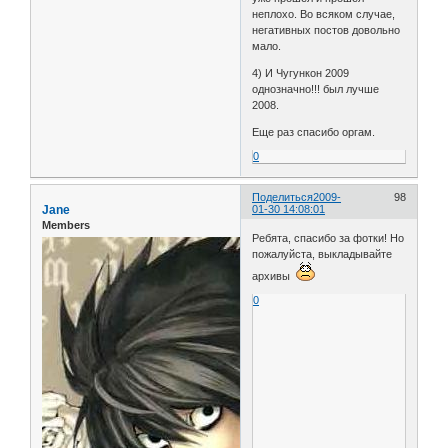
неплохо. Во всяком случае,
негативных постов довольно
мало.
4) И Чугункон 2009
однозначно!!! был лучше
2008.
Еще раз спасибо оргам.
0
Поделиться
2009-
98
Jane
01-30 14:08:01
Members
Ребята, спасибо за фотки! Но
пожалуйста, выкладывайте
архивы
0