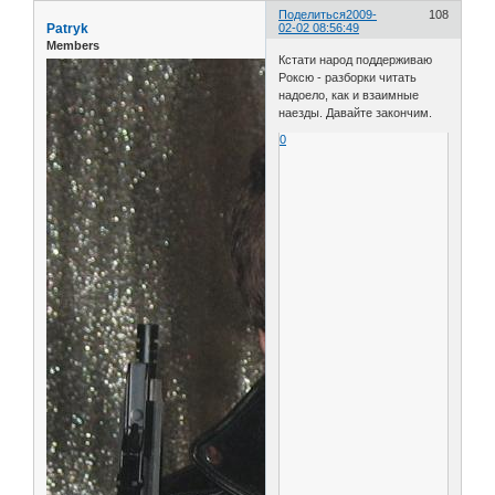
Поделиться
2009-
108
Patryk
02-02 08:56:49
Members
Кстати народ поддерживаю
Роксю - разборки читать
надоело, как и взаимные
наезды. Давайте закончим.
0