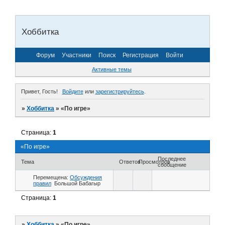
Хоббитка
Форум
Участники
Поиск
Регистрация
Войти
Активные темы
Привет, Гость!
Войдите
или
зарегистрируйтесь
.
»
Хоббитка
»
«По игре»
Страница:
1
«По игре»
Последнее
Тема
Ответов
Просмотров
сообщение
Перемещена:
Обсуждения
правил
Большой Бабагыр
Страница:
1
»
Хоббитка
»
«По игре»