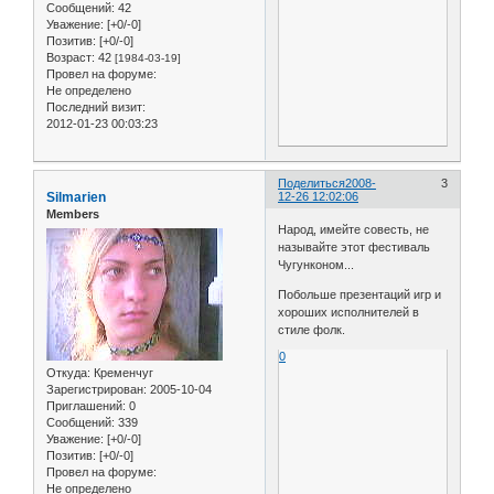
Сообщений:
42
Уважение:
[+0/-0]
Позитив:
[+0/-0]
Возраст:
42
[1984-03-19]
Провел на форуме:
Не определено
Последний визит:
2012-01-23 00:03:23
Поделиться
2008-
3
Silmarien
12-26 12:02:06
Members
Народ, имейте совесть, не
называйте этот фестиваль
Чугунконом...
Побольше презентаций игр и
хороших исполнителей в
стиле фолк.
0
Откуда:
Кременчуг
Зарегистрирован
: 2005-10-04
Приглашений:
0
Сообщений:
339
Уважение:
[+0/-0]
Позитив:
[+0/-0]
Провел на форуме:
Не определено