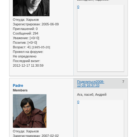
0
Откуда:
Харьков
Зарегистрирован
: 2005-06-09
Приглашений:
0
Сообщений:
294
Уважение:
[+0/-0]
Позитив:
[+0/-0]
Возраст:
41
[1985-05-20]
Провел на форуме:
Не определено
Последний визит:
2012-12-17 11:30:59
Поделиться
2008-
7
Padre
12-26 16:37:33
Members
Ага, пасиб, Андрей
0
Откуда:
Харьков
Зарегистрирован
: 2007-02-02