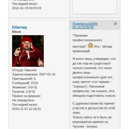
Последний визит:
2012-01-23 00:03:23
Поделиться
2009-
19
Eldarnag
01-14 03:05:05
Юкон
"Признаки
профессионального
мастера".
Ата - звезда
провокаций.
Я всего лишь утверждал, что
до сих пор не существует
четкого понятия, что такое
Откуда:
Харьков
делать игры
Зарегистрирован
: 2007-01-24
профессионально (для тех,
Приглашений:
0
кому претит этот термин -
Сообщений:
1519
"хорошо"). Признаков
Уважение:
[+0/-0]
профессии, так сказать. Ата
Позитив:
[+0/-0]
обещала подготовить список.
Провел на форуме:
Не определено
С удовольствием бы принял
Последний визит:
участие в дискуссии по этой
2010-11-07 12:18:31
теме.
Только смогу ли я быть на
мероприятии именно на
Чугунке - вопрос.