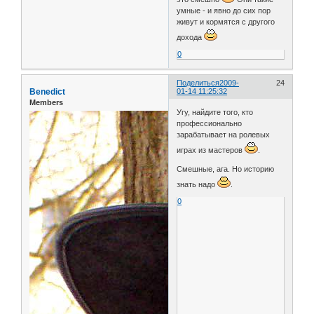
умные - и явно до сих пор
живут и кормятся с другого
дохода
0
Поделиться
2009-
24
Benedict
01-14 11:25:32
Members
Угу, найдите того, кто
профессионально
зарабатывает на ролевых
играх из мастеров
.
Смешные, ага. Но историю
знать надо
.
0