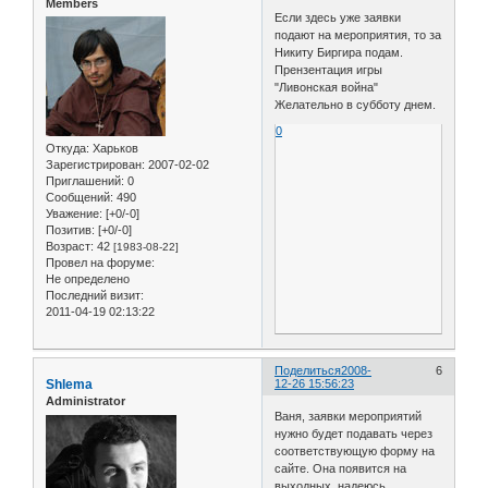
Members
Если здесь уже заявки
подают на мероприятия, то за
Никиту Биргира подам.
Прензентация игры
"Ливонская война"
Желательно в субботу днем.
0
Откуда:
Харьков
Зарегистрирован
: 2007-02-02
Приглашений:
0
Сообщений:
490
Уважение:
[+0/-0]
Позитив:
[+0/-0]
Возраст:
42
[1983-08-22]
Провел на форуме:
Не определено
Последний визит:
2011-04-19 02:13:22
Поделиться
2008-
6
Shlema
12-26 15:56:23
Administrator
Ваня, заявки мероприятий
нужно будет подавать через
соответствующую форму на
сайте. Она появится на
выходных, надеюсь.