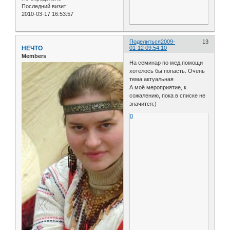
Последний визит:
2010-03-17 16:53:57
Поделиться
2009-
13
НЕЧТО
01-12 09:54:10
Members
На семинар по мед.помощи
хотелось бы попасть. Очень
тема актуальная
А моё мероприятие, к
сожалению, пока в списке не
значится:)
0