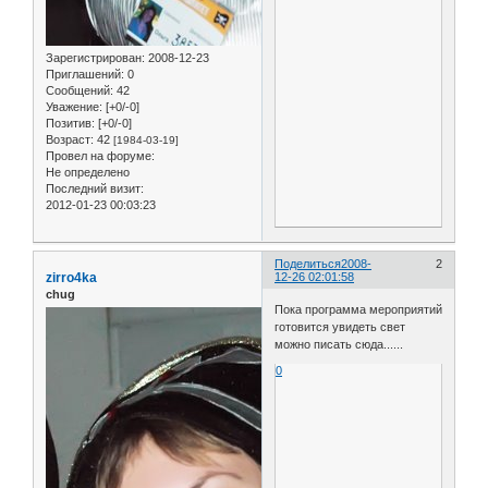
Зарегистрирован
: 2008-12-23
Приглашений:
0
Сообщений:
42
Уважение:
[+0/-0]
Позитив:
[+0/-0]
Возраст:
42
[1984-03-19]
Провел на форуме:
Не определено
Последний визит:
2012-01-23 00:03:23
Поделиться
2008-
2
zirro4ka
12-26 02:01:58
chug
Пока программа мероприятий
готовится увидеть свет
можно писать сюда......
0