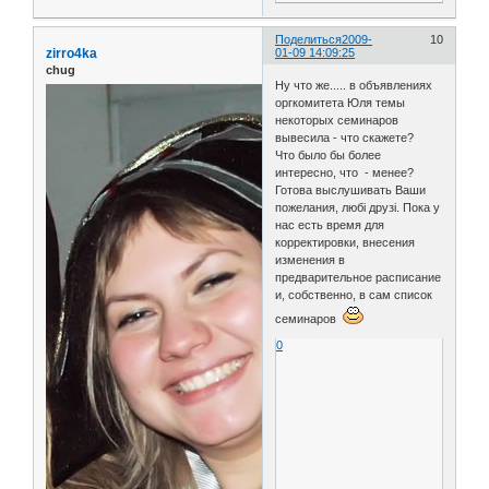
Поделиться
2009-
10
zirro4ka
01-09 14:09:25
chug
Ну что же..... в объявлениях
оргкомитета Юля темы
некоторых семинаров
вывесила - что скажете?
Что было бы более
интересно, что - менее?
Готова выслушивать Ваши
пожелания, любі друзі. Пока у
нас есть время для
корректировки, внесения
изменения в
предварительное расписание
и, собственно, в сам список
семинаров
0