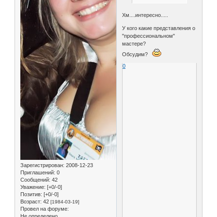
Хм....интересно.....
У кого какие представления о
"профессиональном"
мастере?
Обсудим?
0
Зарегистрирован
: 2008-12-23
Приглашений:
0
Сообщений:
42
Уважение:
[+0/-0]
Позитив:
[+0/-0]
Возраст:
42
[1984-03-19]
Провел на форуме:
Не определено