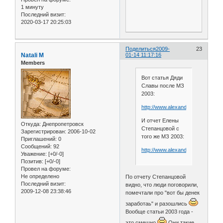
1 минуту
Последний визит:
2020-03-17 20:25:03
Поделиться
2009-
23
Natali M
01-14 11:17:16
Members
Вот статья Дяди
Славы после МЗ
2003:
http://www.alexander6.ru/alexan
И отчет Елены
Откуда:
Днепропетровск
Степанцовой с
Зарегистрирован
: 2006-10-02
того же МЗ 2003:
Приглашений:
0
Сообщений:
92
http://www.alexander6.ru/alexan
Уважение:
[+0/-0]
Позитив:
[+0/-0]
Провел на форуме:
Не определено
По отчету Степанцовой
Последний визит:
видно, что люди поговорили,
2009-12-08 23:38:46
помечтали про "вот бы денек
заработаь" и разошлись
Вообще статьи 2003 года -
это смешно
Они такие