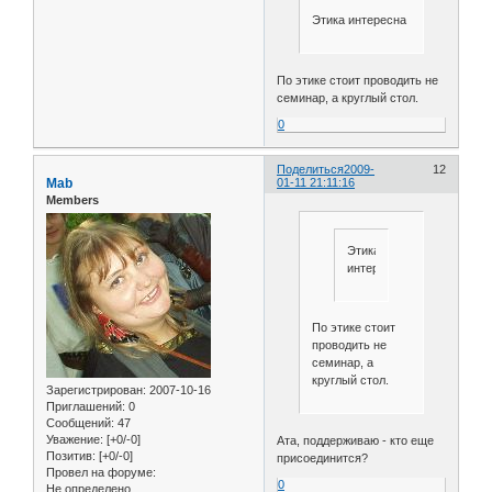
Этика интересна
По этике стоит проводить не
семинар, а круглый стол.
0
Поделиться
2009-
12
Mab
01-11 21:11:16
Members
Этика
интересна
По этике стоит
проводить не
семинар, а
круглый стол.
Зарегистрирован
: 2007-10-16
Приглашений:
0
Сообщений:
47
Уважение:
[+0/-0]
Ата, поддерживаю - кто еще
Позитив:
[+0/-0]
присоединится?
Провел на форуме:
0
Не определено