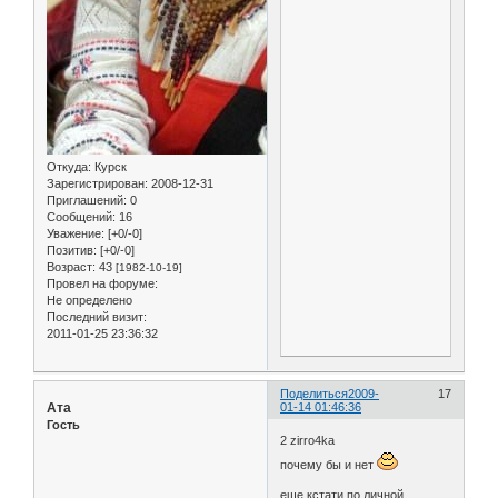
Откуда:
Курск
Зарегистрирован
: 2008-12-31
Приглашений:
0
Сообщений:
16
Уважение:
[+0/-0]
Позитив:
[+0/-0]
Возраст:
43
[1982-10-19]
Провел на форуме:
Не определено
Последний визит:
2011-01-25 23:36:32
Поделиться
2009-
17
Ата
01-14 01:46:36
Гость
2 zirro4ka
почему бы и нет
еще кстати по личной