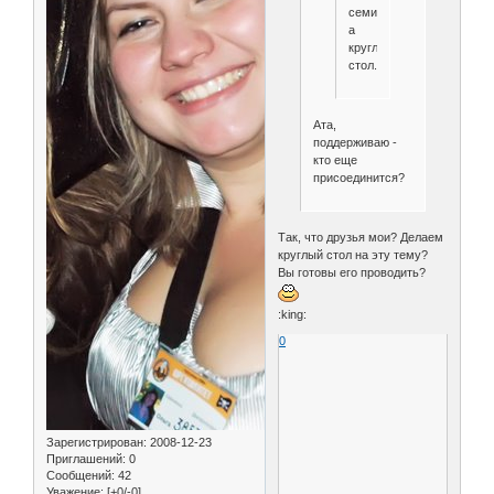
семинар,
а
круглый
стол.
Ата,
поддерживаю -
кто еще
присоединится?
Так, что друзья мои? Делаем
круглый стол на эту тему?
Вы готовы его проводить?
:king:
0
Зарегистрирован
: 2008-12-23
Приглашений:
0
Сообщений:
42
Уважение:
[+0/-0]