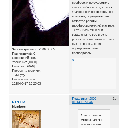
профессии не существует -
скорее я бы сказал, что нет
узаконенной профессии, но
признаки, определяющие
качество работы
(профессионализм) мастера
- есть. Возможно они
выделены не все и есть
разные мнения относительно
них, но работа по их
определению уже
Зарегистрирован
: 2006-06-05
проводилась.
Приглашений:
0
Сообщений:
155
0
Уважение:
[+0/-0]
Позитив:
[+0/-0]
Провел на форуме:
1 минуту
Последний визит:
2020-03-17 20:25:03
Поделиться
2009-
21
Natali M
01-14 10:51:46
Members
Я всего лишь
утверждал, что
до сих пор не