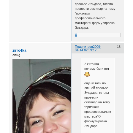
просьбе Эльдара, готова
провести семинар на тему
"признаки
профессионального
мастера"© формулировка
Эльдара.
0
Поделиться
2009-
18
zirro4ka
01-14 02:39:12
chug
2 zirro4ka
почему бы и нет
еще кстати по
личной просьбе
Эльдара, готова
провести
семинар на тему
"признаки
профессионального
мастера"©
формулировка
Эльдара.