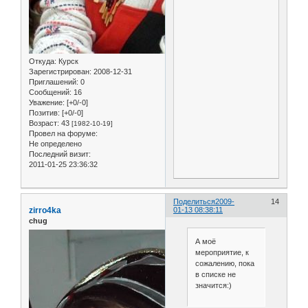
Откуда:
Курск
Зарегистрирован
: 2008-12-31
Приглашений:
0
Сообщений:
16
Уважение:
[+0/-0]
Позитив:
[+0/-0]
Возраст:
43
[1982-10-19]
Провел на форуме:
Не определено
Последний визит:
2011-01-25 23:36:32
Поделиться
2009-
14
zirro4ka
01-13 08:38:11
chug
А моё
мероприятие, к
сожалению, пока
в списке не
значится:)