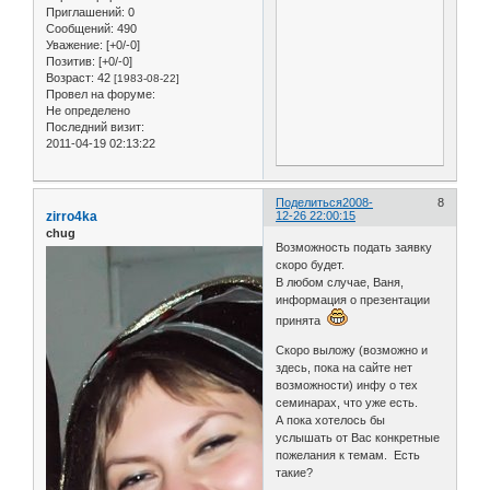
Приглашений:
0
Сообщений:
490
Уважение:
[+0/-0]
Позитив:
[+0/-0]
Возраст:
42
[1983-08-22]
Провел на форуме:
Не определено
Последний визит:
2011-04-19 02:13:22
Поделиться
2008-
8
zirro4ka
12-26 22:00:15
chug
Возможность подать заявку
скоро будет.
В любом случае, Ваня,
информация о презентации
принята
Скоро выложу (возможно и
здесь, пока на сайте нет
возможности) инфу о тех
семинарах, что уже есть.
А пока хотелось бы
услышать от Вас конкретные
пожелания к темам. Есть
такие?