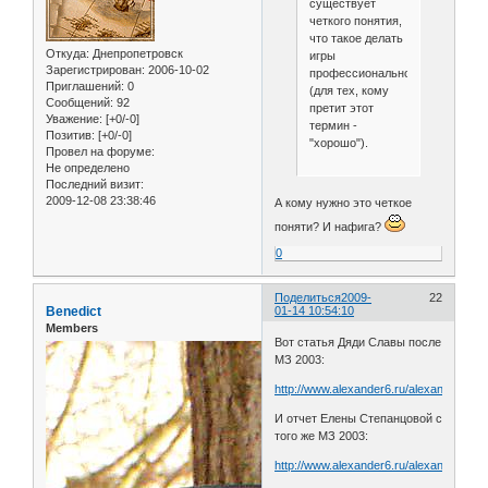
существует
четкого понятия,
что такое делать
Откуда:
Днепропетровск
игры
Зарегистрирован
: 2006-10-02
профессионально
Приглашений:
0
(для тех, кому
Сообщений:
92
претит этот
Уважение:
[+0/-0]
термин -
Позитив:
[+0/-0]
"хорошо").
Провел на форуме:
Не определено
Последний визит:
2009-12-08 23:38:46
А кому нужно это четкое
поняти? И нафига?
0
Поделиться
2009-
22
Benedict
01-14 10:54:10
Members
Вот статья Дяди Славы после
МЗ 2003:
http://www.alexander6.ru/alexander6/7
И отчет Елены Степанцовой с
того же МЗ 2003:
http://www.alexander6.ru/alexander6/7