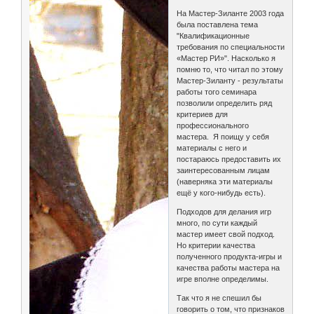
На Мастер-Зиланте 2003 года
была поставлена тема
"Квалификационные
требования по специальности
«Мастер РИ»". Насколько я
помню то, что читал по этому
Мастер-Зиланту - результаты
работы того семинара
позволили определить ряд
критериев для
профессионального
мастера. Я поищу у себя
материалы с него и
постараюсь предоставить их
заинтересованным лицам
(наверняка эти материалы
ещё у кого-нибудь есть).
Подходов для делания игр
много, по сути каждый
мастер имеет свой подход.
Но критерии качества
полученного продукта-игры и
качества работы мастера на
игре вполне определимы.
Так что я не спешил бы
говорить о том, что признаков