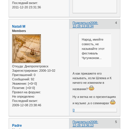
Последний визит:
2011-12-20 23:31:36
Поделиться
2008-
4
Natali M
12-26 13:28:34
Members
Народ, имейте
совесть, не
называйте этот
фестиваль
Чугунконом...
Откуда:
Днепропетровск
Зарегистрирован
: 2006-10-02
А как прикажете его
Приглашений:
0
называть, если Шлема и К
Сообщений:
92
ничего не изменили в
Уважение:
[+0/-0]
Позитив:
[+0/-0]
названии?
Провел на форуме:
Не определено
Ну и ветка не о презентациях
Последний визит:
и музыке ,а о семинарах
2009-12-08 23:38:46
0
Поделиться
2008-
5
Padre
12-26 13:36:13