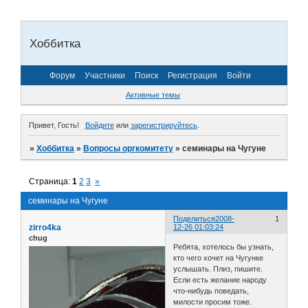
Хоббитка
Форум
Участники
Поиск
Регистрация
Войти
Активные темы
Привет, Гость!
Войдите
или
зарегистрируйтесь
.
»
Хоббитка
»
Вопросы оргкомитету
»
семинары на Чугуне
Страница:
1
2
3
»
семинары на Чугуне
Поделиться
2008-
1
zirro4ka
12-26 01:03:24
chug
Ребята, хотелось бы узнать,
кто чего хочет на Чугунке
услышать. Плиз, пишите.
Если есть желание народу
что-нибудь поведать,
милости просим тоже.