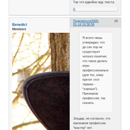
Так что вдвойне жду текста.
0
Поделиться
2009-
20
Benedict
01-14 10:38:36
Members
Я всего лишь
утверждал, что
до сих пор не
существует
четкого понятия,
что такое делать
игры
профессионально
(для тех, кому
претит этот
термин -
"хорошо").
Признаков
профессии, так
сказать.
Эльдар, не согласен, что
признаков профессии
"мастер" нет.